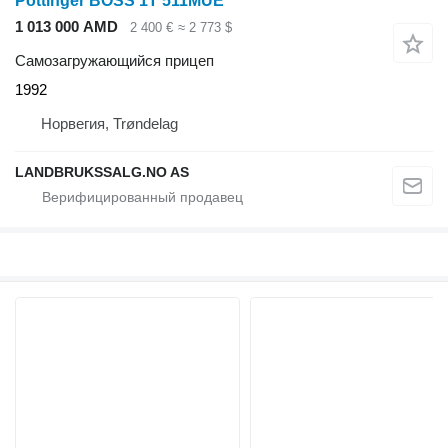
Pöttinger BOSS 1T 511MUE
1 013 000 AMD
2 400 €
≈ 2 773 $
Самозагружающийся прицеп
1992
Норвегия, Trøndelag
LANDBRUKSSALG.NO AS