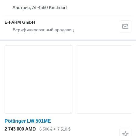
Австрия, At-4560 Kirchdorf
E-FARM GmbH
Pöttinger LW 501ME
2 743 000 AMD
6 500 €
≈ 7 510 $