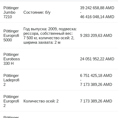
Pöttinger
39 242 658,88 AMD
Jumbo
Состояние: б/у
-
7210
46 416 048,14 AMD
Год выпуска: 2009, подвеска:
Pöttinger
рессора, собственный вес:
Europrofi
9 283 209,63 AMD
7 500 кг, количество осей: 2,
5000
ширина захвата: 2 м
Pöttinger
Euroboss
24 051 952,22 AMD
330 H
Pöttinger
6 751 425,18 AMD
Ladeprofi
-
2
7 173 389,26 AMD
Pöttinger
Europrofi
Количество осей: 2
7 173 389,26 AMD
2
Pöttinger