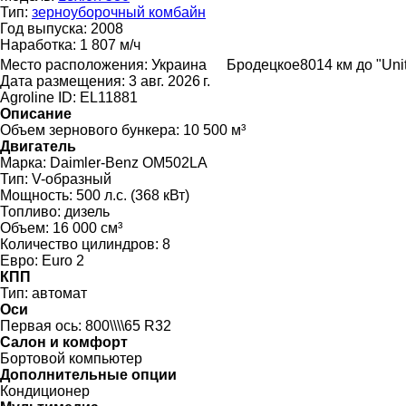
Тип:
зерноуборочный комбайн
Год выпуска:
2008
Наработка:
1 807 м/ч
Место расположения:
Украина
Бродецкое
8014 км до "Uni
Дата размещения:
3 авг. 2026 г.
Agroline ID:
EL11881
Описание
Объем зернового бункера:
10 500 м³
Двигатель
Марка:
Daimler-Benz OM502LA
Тип:
V-образный
Мощность:
500 л.с. (368 кВт)
Топливо:
дизель
Объем:
16 000 см³
Количество цилиндров:
8
Евро:
Euro 2
КПП
Тип:
автомат
Оси
Первая ось:
800\\\\65 R32
Салон и комфорт
Бортовой компьютер
Дополнительные опции
Кондиционер