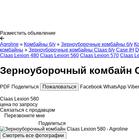
Разместить объявление
Agroline
»
Комбайны б/у
»
Зерноуборочные комбайны б/у
К
комбайны
»
Зерноуборочные комбайны Claas б/у
Case IH
D
Claas Lexion 480
Claas Lexion 560
Claas Lexion 570
Claas L
Зерноуборочный комбайн Cl
PDF
Поделиться
Пожаловаться
Facebook
WhatsApp
Vibe
Claas Lexion 580
цена по запросу
Связаться с продавцом
Перезвоните мне
Поделиться
Смотреть все фотографии