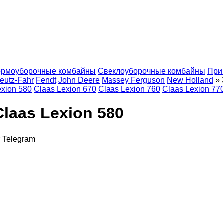
ормоуборочные комбайны
Свеклоуборочные комбайны
При
eutz-Fahr
Fendt
John Deere
Massey Ferguson
New Holland
»
exion 580
Claas Lexion 670
Claas Lexion 760
Claas Lexion 77
aas Lexion 580
r
Telegram