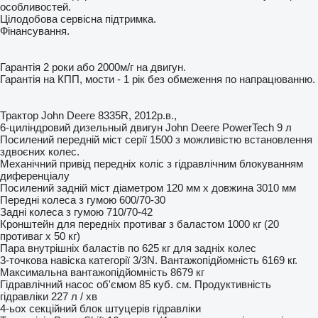
особливостей.
Цілодобова сервісна підтримка.
Фінансування.
Гарантія 2 роки або 2000м/г на двигун.
Гарантія на КПП, мости - 1 рік без обмеження по напрацюванню.
Трактор John Deere 8335R, 2012р.в.,
6-циліндровий дизельный двигун John Deere PowerTech 9 л
Посилений передній міст серії 1500 з можливістю встановлення
здвоєних колес.
Механічний привід передніх коліс з гідравлічним блокуванням
диференціалу
Посилений задній міст діаметром 120 мм x довжина 3010 мм
Передні колеса з гумою 600/70-30
Задні колеса з гумою 710/70-42
Кронштейн для передніх противаг з баластом 1000 кг (20
противаг х 50 кг)
Пара внутрішніх баластів по 625 кг для задніх колес
3-точкова навіска категорії 3/3N. Вантажопідйомність 6169 кг.
Максимальна вантажопідйомність 8679 кг
Гідравлічний насос об'ємом 85 куб. см. Продуктивність
гідравліки 227 л / хв
4-ьох секційний блок штуцерів гідравліки