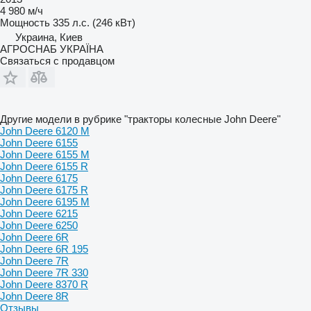
4 980 м/ч
Мощность
335 л.с. (246 кВт)
Украина, Киев
АГРОСНАБ УКРАЇНА
Связаться с продавцом
Другие модели в рубрике "тракторы колесные John Deere"
John Deere 6120 M
John Deere 6155
John Deere 6155 M
John Deere 6155 R
John Deere 6175
John Deere 6175 R
John Deere 6195 M
John Deere 6215
John Deere 6250
John Deere 6R
John Deere 6R 195
John Deere 7R
John Deere 7R 330
John Deere 8370 R
John Deere 8R
Отзывы