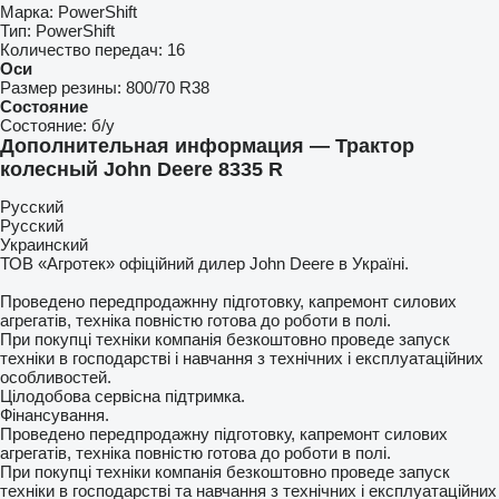
Марка:
PowerShift
Тип:
PowerShift
Количество передач:
16
Оси
Размер резины:
800/70 R38
Состояние
Состояние:
б/у
Дополнительная информация — Трактор
колесный John Deere 8335 R
Русский
Русский
Украинский
ТОВ «Агротек» офіційний дилер John Deere в Україні.
Проведено передпродажнну підготовку, капремонт силових
агрегатів, техніка повністю готова до роботи в полі.
При покупці техніки компанія безкоштовно проведе запуск
техніки в господарстві і навчання з технічних і експлуатаційних
особливостей.
Цілодобова сервісна підтримка.
Фінансування.
Проведено передпродажну підготовку, капремонт силових
агрегатів, техніка повністю готова до роботи в полі.
При покупці техніки компанія безкоштовно проведе запуск
техніки в господарстві та навчання з технічних і експлуатаційних