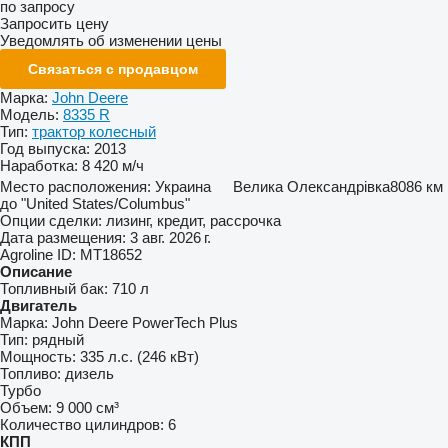
по запросу
Запросить цену
Уведомлять об изменении цены
Связаться с продавцом
Марка:
John Deere
Модель:
8335 R
Тип:
трактор колесный
Год выпуска:
2013
Наработка:
8 420 м/ч
Место расположения:
Украина
Велика Олександрівка
8086 км
до "United States/Columbus"
Опции сделки:
лизинг, кредит, рассрочка
Дата размещения:
3 авг. 2026 г.
Agroline ID:
MT18652
Описание
Топливный бак:
710 л
Двигатель
Марка:
John Deere PowerTech Plus
Тип:
рядный
Мощность:
335 л.с. (246 кВт)
Топливо:
дизель
Турбо
Объем:
9 000 см³
Количество цилиндров:
6
КПП