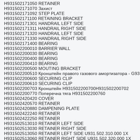
H931502171050 RETAINER
H931502171070 Захист
H931502171092 STEP PLATE
H931502171100 RETAINING BRACKET
H931502171301 HANDRAIL LEFT SIDE
H931502171311 HANDRAIL RIGHT SIDE
H931502171320 HANDRAIL LEFT SIDE
H931502171330 HANDRAIL RIGHT SIDE
H931502171400 BEARING
H931502200010 BARRIER WALL
H931502200030 BEARING
H931502200400 BEARING
H931502200410 BEARING
H931502200500 MOUTING BRACKET
H931502200510 Кронштейн правого газового амортизатора - G9
H931502200600 SECURING CLIP
H931502200610 SECURING CLIP
H931502200703 Кронштейн H931502200700H931502200702
H931502200770 Поперечна тяга H931502200760
H931502420420 COVER
H931502420570 RETAINER
H931502420880 DAMPENING PLATE
H931502422240 RETAINER
H931502422250 RETAINER
H931502513010 RETAINER LEFT SIDE
H931502513030 RETAINER RIGHT SIDE
H931502513050 RETAINER LEFT SIDE U931.502.310.000 1X
H931502513060 RETAINER RIGHT SIDE U931.502.320.000 1X