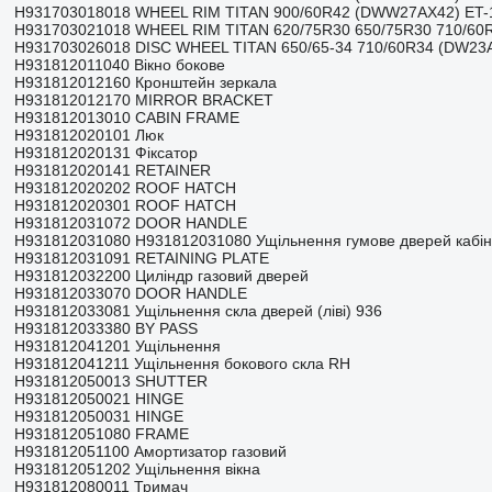
H931703018018 WHEEL RIM TITAN 900/60R42 (DWW27AX42) ET-
H931703021018 WHEEL RIM TITAN 620/75R30 650/75R30 710/60
H931703026018 DISC WHEEL TITAN 650/65-34 710/60R34 (DW23
H931812011040 Вікно бокове
H931812012160 Кронштейн зеркала
H931812012170 MIRROR BRACKET
H931812013010 CABIN FRAME
H931812020101 Люк
H931812020131 Фіксатор
H931812020141 RETAINER
H931812020202 ROOF HATCH
H931812020301 ROOF HATCH
H931812031072 DOOR HANDLE
H931812031080 H931812031080 Ущільнення гумове дверей кабі
H931812031091 RETAINING PLATE
H931812032200 Циліндр газовий дверей
H931812033070 DOOR HANDLE
H931812033081 Ущільнення скла дверей (ліві) 936
H931812033380 BY PASS
H931812041201 Ущільнення
H931812041211 Ущільнення бокового скла RH
H931812050013 SHUTTER
H931812050021 HINGE
H931812050031 HINGE
H931812051080 FRAME
H931812051100 Амортизатор газовий
H931812051202 Ущільнення вікна
H931812080011 Тримач