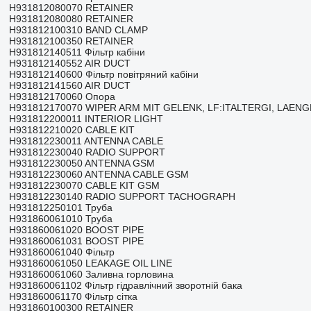
H931812080070 RETAINER
H931812080080 RETAINER
H931812100310 BAND CLAMP
H931812100350 RETAINER
H931812140511 Фільтр кабіни
H931812140552 AIR DUCT
H931812140600 Фільтр повітряний кабіни
H931812141560 AIR DUCT
H931812170060 Опора
H931812170070 WIPER ARM MIT GELENK, LF:ITALTERGI, LAEN
H931812200011 INTERIOR LIGHT
H931812210020 CABLE KIT
H931812230011 ANTENNA CABLE
H931812230040 RADIO SUPPORT
H931812230050 ANTENNA GSM
H931812230060 ANTENNA CABLE GSM
H931812230070 CABLE KIT GSM
H931812230140 RADIO SUPPORT TACHOGRAPH
H931812250101 Труба
H931860061010 Труба
H931860061020 BOOST PIPE
H931860061031 BOOST PIPE
H931860061040 Фільтр
H931860061050 LEAKAGE OIL LINE
H931860061060 Заливна горловина
H931860061102 Фільтр гідравлічний зворотній бака
H931860061170 Фільтр сітка
H931860100300 RETAINER