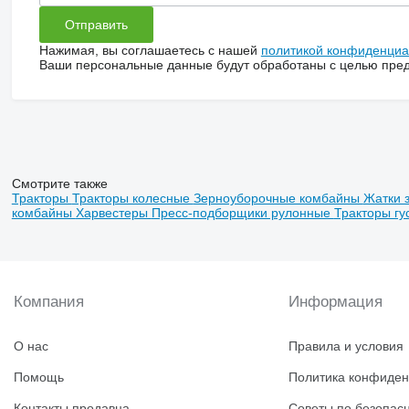
Нажимая, вы соглашаетесь с нашей
политикой конфиденциа
Ваши персональные данные будут обработаны с целью предо
Смотрите также
Тракторы
Тракторы колесные
Зерноуборочные комбайны
Жатки 
комбайны
Харвестеры
Пресс-подборщики рулонные
Тракторы г
Компания
Информация
О нас
Правила и условия
Помощь
Политика конфиден
Контакты продавца
Советы по безопас