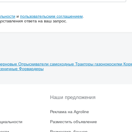
льности
и
пользовательским соглашением
.
ставления ответа на ваш запрос.
зерновые
Опрыскиватели самоходные
Тракторы газонокосилки
Кор
усеничные
Форвардеры
Наши предложения
Реклама на Agroline
циальности
Разместить объявление
ности
Разместить баннер