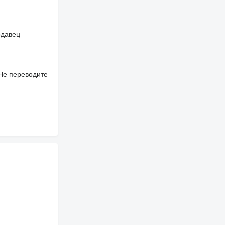
одавец
 Не переводите