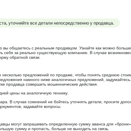
та, уточняйте все детали непосредственно у продавца.
 что вы общаетесь с реальным продавцом. Узнайте как можно боль
ять себя за реально существующую компанию. В случае возникнове
орму обратной связи.
е несколько предложений по продаже, чтобы понять среднюю стои
редложения намного ниже аналогичных предложений, задумайтесь
ытке продавца совершить мошеннические действия.
дней цены на аналогичную технику.
ара. В случае сомнений не бойтесь уточнять детали, просите доп
документов, задавайте вопросы.
авцы могут запрашивать определенную сумму аванса для «брони»
ольшую сумму и пропасть, больше не выходить на связь.