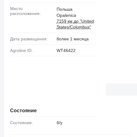
Место
Польша
расположения:
Opalenica
7159 км до "United
States/Columbus"
Дата размещения:
более 1 месяца
Agroline ID:
WT46422
Состояние
Состояние:
б/у