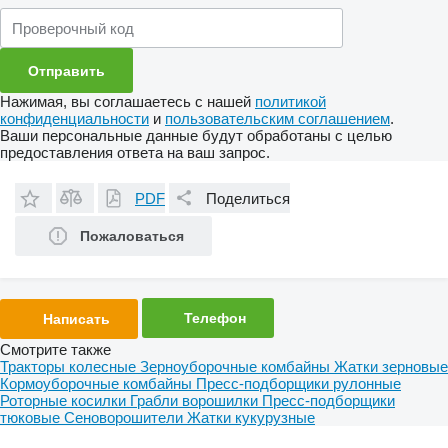
Нажимая, вы соглашаетесь с нашей
политикой
конфиденциальности
и
пользовательским соглашением
.
Ваши персональные данные будут обработаны с целью
предоставления ответа на ваш запрос.
PDF
Поделиться
Пожаловаться
Телефон
Написать
Смотрите также
Тракторы колесные
Зерноуборочные комбайны
Жатки зерновые
Кормоуборочные комбайны
Пресс-подборщики рулонные
Роторные косилки
Грабли ворошилки
Пресс-подборщики
тюковые
Сеноворошители
Жатки кукурузные