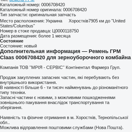
Каталожный номер:
0006708420
Каталожный номер оригинала:
0006708420
Тип запчасти:
оригинальная запчасть
Место расположения:
Украина
Хоростків
7905 км до "United
States/Columbus"
Номер в стоке продавца:
Ц0000118750
Дата размещения:
более 1 месяца
Состояние
Состояние:
новый
Дополнительная информация — Ремень ГРМ
Claas 0006708420 для зерноуборочного комбайна
Компанія ТОВ ''МРІЯ - СЕРВІС'' Контінентал Фармерз Груп.
Продаж закуплених запасних частин, які перебувають без
внутрішнього використання.
В наявності більше 6 - ти тисяч найменувань до різноманітного
типу техніки.
Запасні частини є новими, з можливими пошкодженнями
зовнішнього пакування внаслідок транспортування та
зберігання.
Наявність та фізичне отримання в м. Хоростків, Тернопільської
обл..
Можлива відправлення поштовими службами (Нова Пошта).