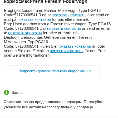
кормосмесителя Faresin Fodervogn
Brugt gearkasse fra en Faresin Mixervogn. Type PGA16
Code:57170008541 Ring på
показать контакты
eller send en
mail på
показать контакты
for pris eller mere info
Eng: Used gearbox from a Faresin mixer wagon. Type PGA16
Code: 57170008541 Call
показать контакты
or send an email
to
показать контакты
for price or more info
Deutsch: Gebrauchtes Getriebe von einem Faresin
Mischwagen. Typ PGA16
Code: 57170008541 Rufen Sie
показать контакты
an oder
senden Sie eine E-Mail an
показать контакты
für den Preis
oder weitere Informationen
Запросить дополнительную информацию
Важно
Описание товара предоставлено продавцом. Пожалуйста,
уточняйте все детали непосредственно у продавца.