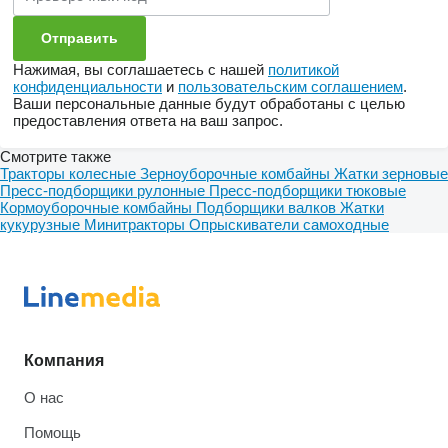
Нажимая, вы соглашаетесь с нашей
политикой
конфиденциальности
и
пользовательским соглашением
.
Ваши персональные данные будут обработаны с целью
предоставления ответа на ваш запрос.
Смотрите также
Тракторы колесные
Зерноуборочные комбайны
Жатки зерновые
Пресс-подборщики рулонные
Пресс-подборщики тюковые
Кормоуборочные комбайны
Подборщики валков
Жатки
кукурузные
Минитракторы
Опрыскиватели самоходные
Компания
О нас
Помощь