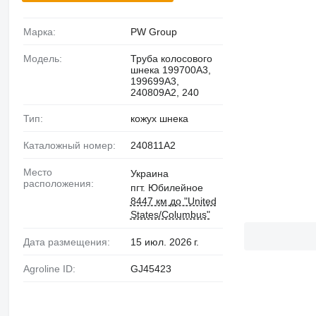
Марка:
PW Group
Модель:
Труба колосового
шнека 199700A3,
199699A3,
240809A2, 240
Тип:
кожух шнека
Каталожный номер:
240811A2
Место
Украина
расположения:
пгт. Юбилейное
8447 км до "United
States/Columbus"
Дата размещения:
15 июл. 2026 г.
Agroline ID:
GJ45423