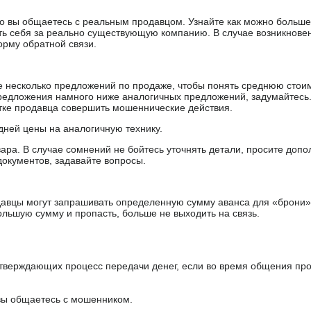
 что вы общаетесь с реальным продавцом. Узнайте как можно боль
ять себя за реально существующую компанию. В случае возникнове
орму обратной связи.
е несколько предложений по продаже, чтобы понять среднюю стои
редложения намного ниже аналогичных предложений, задумайтесь
ытке продавца совершить мошеннические действия.
дней цены на аналогичную технику.
ара. В случае сомнений не бойтесь уточнять детали, просите доп
документов, задавайте вопросы.
авцы могут запрашивать определенную сумму аванса для «брони»
ольшую сумму и пропасть, больше не выходить на связь.
тверждающих процесс передачи денег, если во время общения пр
 вы общаетесь с мошенником.