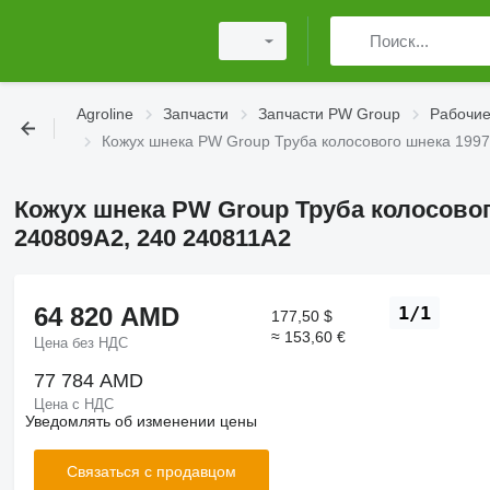
Agroline
Запчасти
Запчасти PW Group
Рабочие
Кожух шнека PW Group Труба колосового шнека 1997
Кожух шнека PW Group Труба колосовог
240809A2, 240 240811A2
64 820 AMD
1/1
177,50 $
≈ 153,60 €
Цена без НДС
77 784 AMD
Цена с НДС
Уведомлять об изменении цены
Связаться с продавцом