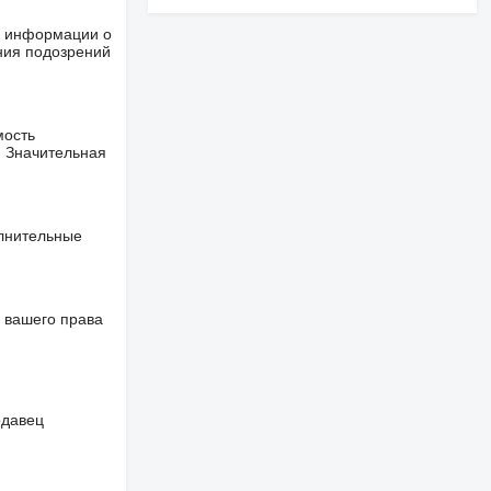
ше информации о
ния подозрений
мость
. Значительная
олнительные
 вашего права
одавец