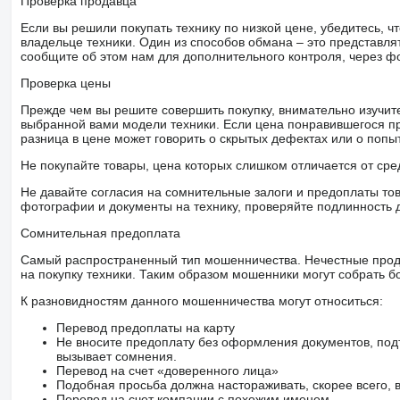
Проверка продавца
Если вы решили покупать технику по низкой цене, убедитесь,
владельце техники. Один из способов обмана – это представл
сообщите об этом нам для дополнительного контроля, через ф
Проверка цены
Прежде чем вы решите совершить покупку, внимательно изучит
выбранной вами модели техники. Если цена понравившегося п
разница в цене может говорить о скрытых дефектах или о поп
Не покупайте товары, цена которых слишком отличается от сре
Не давайте согласия на сомнительные залоги и предоплаты тов
фотографии и документы на технику, проверяйте подлинность 
Сомнительная предоплата
Самый распространенный тип мошенничества. Нечестные прод
на покупку техники. Таким образом мошенники могут собрать б
К разновидностям данного мошенничества могут относиться:
Перевод предоплаты на карту
Не вносите предоплату без оформления документов, под
вызывает сомнения.
Перевод на счет «доверенного лица»
Подобная просьба должна настораживать, скорее всего,
Перевод на счет компании с похожим именем