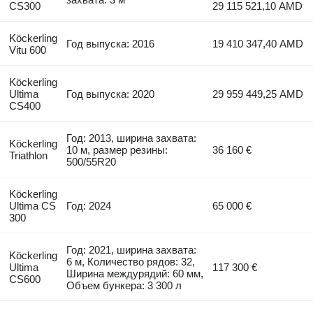
CS300
29 115 521,10 AMD
Köckerling
Год выпуска: 2016
19 410 347,40 AMD
Vitu 600
Köckerling
Ultima
Год выпуска: 2020
29 959 449,25 AMD
CS400
Год: 2013, ширина захвата:
Köckerling
10 м, размер резины:
36 160 €
Triathlon
500/55R20
Köckerling
Ultima CS
Год: 2024
65 000 €
300
Год: 2021, ширина захвата:
Köckerling
6 м, Количество рядов: 32,
Ultima
117 300 €
Ширина междурядий: 60 мм,
CS600
Объем бункера: 3 300 л