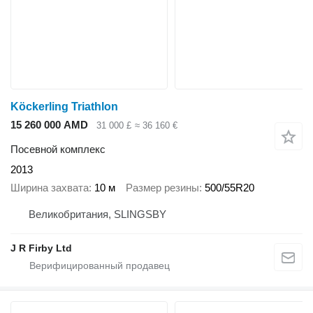
Köckerling Triathlon
15 260 000 AMD
31 000 £
≈ 36 160 €
Посевной комплекс
2013
Ширина захвата
10 м
Размер резины
500/55R20
Великобритания, SLINGSBY
J R Firby Ltd