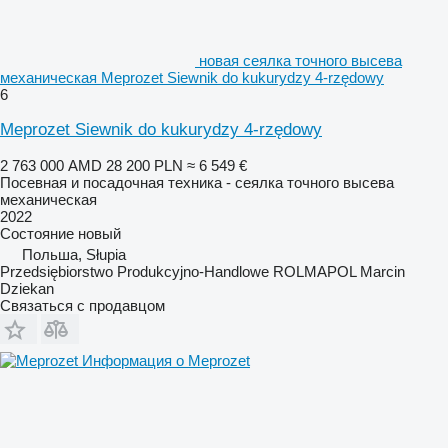
новая сеялка точного высева
механическая Meprozet Siewnik do kukurydzy 4-rzędowy
6
Meprozet Siewnik do kukurydzy 4-rzędowy
2 763 000 AMD
28 200 PLN
≈ 6 549 €
Посевная и посадочная техника - сеялка точного высева
механическая
2022
Состояние
новый
Польша, Słupia
Przedsiębiorstwo Produkcyjno-Handlowe ROLMAPOL Marcin
Dziekan
Связаться с продавцом
Информация о Meprozet