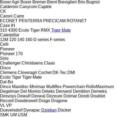
Boxer Agri
Boxer
Bremer
Brent
Breviglieri
Brix
Bugnot
Calderoni
Canycom
Captok
CK
Caroni
Carre
ECONET
PENTERRA
PRECICAM
ROTANET
Case IH
310
4300
Ecolo Tiger
RMX
Tiger Mate
Caterpillar
12M
120
140
160
D series
F-series
Celli
Pioneer
Pioneer 170
Sirio
Challenger
Christiaens
Claas
Disco
Clemens
Cloveragri
Cochet
DK-Tec
DMI
Ecolo Tiger
Tiger Mate
Dal-Bo
Dinco
Maxidisc
Minimax
Multiflex
Powerchain
RolloMaximum
Degelman
Del Morino
Deleks
Demarol
Demblon
Demetra
Desvoys
Dewulf
Dexwal
Dezeure
Dolmar
Dondi
Doublet
Record
Dowdeswell
Drago
Dragone
VL
VP
Duevelsdorf
Dynapac
Dziekan
Dücker
SMK
UM
USM