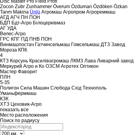
Disc Master Pro
Field Profi
Zocon
Zubr
Zunhammer
Överum
Özduman
Özdöken
Özkan
Tarım Makina
Ünlü
Агромаш
Агропром
Агрореммаш
АГД
АГЧ
ПН
ПОН
БДП
Бдт-Агро
Білоцерківмаз
АГ
УДА
Велес-Агро
ГРС
КПГ
ПД
ПНВ
ПОН
Винмашпостач
Гатчинсельмаш
Гомсельмаш
ДТЗ
Завод
Мороза
КПК
4
КТЗ
Корсунь
Красилівагромаш
ЛКМЗ
Лава
Ливарний завод
Меркурий Агро и Ко
ОЗСМ Агротех
Оптикон
Мастер
Фаворит
ПЛН
5-35
Полигон
Сила Машин
Слобода
Схід
Технополь
Уманьферммаш
КЗК
ХТЗ
Цеховик-Агро
показать все
Место расположения
Поиск по радиусу