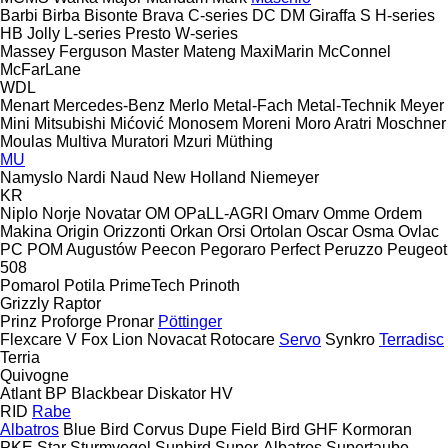
Barbi
Birba
Bisonte
Brava
C-series
DC
DM
Giraffa S
H-series
HB
Jolly
L-series
Presto
W-series
Massey Ferguson
Master
Mateng
MaxiMarin
McConnel
McFarLane
WDL
Menart
Mercedes-Benz
Merlo
Metal-Fach
Metal-Technik
Meyer
Mini
Mitsubishi
Mićović
Monosem
Moreni
Moro Aratri
Moschner
Moulas
Multiva
Muratori
Mzuri
Müthing
MU
Namyslo
Nardi
Naud
New Holland
Niemeyer
KR
Niplo
Norje
Novatar
OM
OPaLL-AGRI
Omarv
Omme
Ordem
Makina
Origin
Orizzonti
Orkan
Orsi
Ortolan
Oscar
Osma
Ovlac
PC
POM Augustów
Peecon
Pegoraro
Perfect
Peruzzo
Peugeot
508
Pomarol
Potila
PrimeTech
Prinoth
Grizzly
Raptor
Prinz
Proforge
Pronar
Pöttinger
Flexcare V
Fox
Lion
Novacat
Rotocare
Servo
Synkro
Terradisc
Terria
Quivogne
Atlant
BP
Blackbear
Diskator
HV
RID
Rabe
Albatros
Blue Bird
Corvus
Dupe
Field Bird
GHF
Kormoran
PKE
Star
Sturmvogel
Sunbird
Super-Albatros
Supertaube