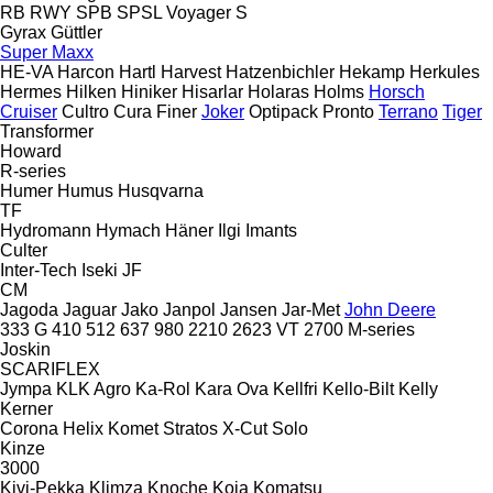
RB
RWY
SPB
SPSL
Voyager S
Gyrax
Güttler
Super Maxx
HE-VA
Harcon
Hartl
Harvest
Hatzenbichler
Hekamp
Herkules
Hermes
Hilken
Hiniker
Hisarlar
Holaras
Holms
Horsch
Cruiser
Cultro
Cura
Finer
Joker
Optipack
Pronto
Terrano
Tiger
Transformer
Howard
R-series
Humer
Humus
Husqvarna
TF
Hydromann
Hymach
Häner
Ilgi
Imants
Culter
Inter-Tech
Iseki
JF
CM
Jagoda
Jaguar
Jako
Janpol
Jansen
Jar-Met
John Deere
333 G
410
512
637
980
2210
2623 VT
2700
M-series
Joskin
SCARIFLEX
Jympa
KLK Agro
Ka-Rol
Kara Ova
Kellfri
Kello-Bilt
Kelly
Kerner
Corona
Helix
Komet
Stratos
X-Cut Solo
Kinze
3000
Kivi-Pekka
Klimza
Knoche
Koja
Komatsu