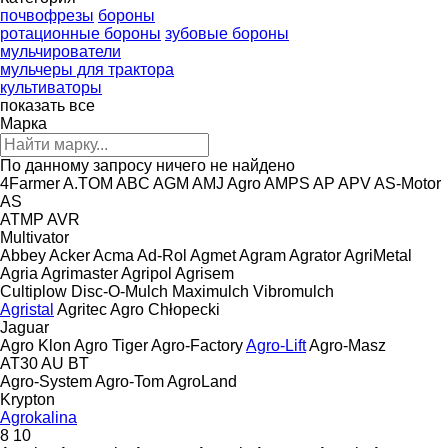
почвофрезы
бороны
ротационные бороны
зубовые бороны
мульчирователи
мульчеры для трактора
культиваторы
показать все
Марка
По данному запросу ничего не найдено
4Farmer
A.TOM
ABC
AGM
AMJ Agro
AMPS
AP
APV
AS-Motor
AS
ATMP
AVR
Multivator
Abbey
Acker
Acma
Ad-Rol
Agmet
Agram
Agrator
AgriMetal
Agria
Agrimaster
Agripol
Agrisem
Cultiplow
Disc-O-Mulch
Maximulch
Vibromulch
Agristal
Agritec
Agro Chłopecki
Jaguar
Agro Klon
Agro Tiger
Agro-Factory
Agro-Lift
Agro-Masz
AT30
AU
BT
Agro-System
Agro-Tom
AgroLand
Krypton
Agrokalina
8
10