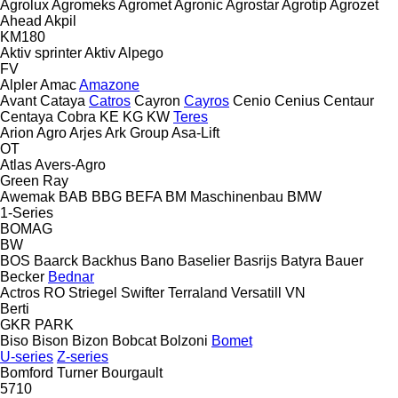
Agrolux
Agromeks
Agromet
Agronic
Agrostar
Agrotip
Agrozet
Ahead
Akpil
KM180
Aktiv sprinter
Aktiv
Alpego
FV
Alpler
Amac
Amazone
Avant
Cataya
Catros
Cayron
Cayros
Cenio
Cenius
Centaur
Centaya
Cobra
KE
KG
KW
Teres
Arion Agro
Arjes
Ark Group
Asa-Lift
OT
Atlas
Avers-Agro
Green Ray
Awemak
BAB
BBG
BEFA
BM Maschinenbau
BMW
1-Series
BOMAG
BW
BOS
Baarck
Backhus
Bano
Baselier
Basrijs
Batyra
Bauer
Becker
Bednar
Actros RO
Striegel
Swifter
Terraland
Versatill VN
Berti
GKR
PARK
Biso
Bison
Bizon
Bobcat
Bolzoni
Bomet
U-series
Z-series
Bomford Turner
Bourgault
5710