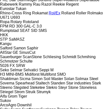
Rabewerk
Rammy
Rau
Razol
Reekie
Regent
Eurostar
Tukan
Rhino-Cross
Ring
Rokamat
Rol/Ex
Rolland
Roller
Rolmako
U671
U693
Ropa
Rotary
Rotoland
FPM RD 300
GAL-C 3.0
Rumptstad
SEAT
SID
SMS
HKK
STP
SaMASZ
Kangu
Salford
Samon
Saphir
AllStar
GE
SinusCut
Sauerburger
ScanStone
Schliesing
Schmidt
Schmihing
Schmotzer
Schulte
5026
FX
SRW
Seko
Selmar
Selvatici
Seppi M
H3
MINI-BMS
Midiforst
Multiforst
SMO
Shaktiman
Sicma
Simon
Soil Master
Solan
Solmax Steel
Sovema
Spearhead
Staltech
Standen
Star industries
Stark
Steeno
Stegsted
Steketee
Stekro
Steyr
Stone
Stoneless
Striegel
Strom
Struik
Strumyk
Alfa
Grom
Tiger
Sukov
ArcoAgro
Downhil