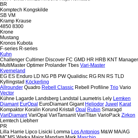
BR
Komptech
Kongskilde
SB
VM
Kramp
Krause
4850
8300
Krone
Mustang
Kronos
Kubota
F-series
R-series
Kuhn
Challenger
Cultimer
Discover
FC
GMD
HR
HRB
KNT
Manager
MultiMaster
Optimer
Prolander
Tbes
Vari-Master
Kverneland
EG
ES
Enduro
LD
NG
PB
PW
Qualidisc
RG
RN
RS
TLD
Kyllingstad
Köckerling
Allrounder
Quadro
Rebell Classic
Rebell Profiline
Trio
Vario
Vector
Kühne
Lagarde
Landsberg
Landstal
Laumetris
Lely
Lemken
Diamant
EurOpal
EuroDiamant
Gigant
Heliodor
Juwel
Karat
Kompaktor
Koralin
Korund
Kristall
Opal
Rubin
Smaragd
VariDiamant
VariOpal
VariTansanit
VariTitan
VarioPack
Zirkon
Lemtech
Liebherr
PR
Lilla Harrie
Lipco
Lisicki
Lomma
Los Antonios
M&W
MA/AG
MCMS Warka
Major
Mandam
Mark
Maschio