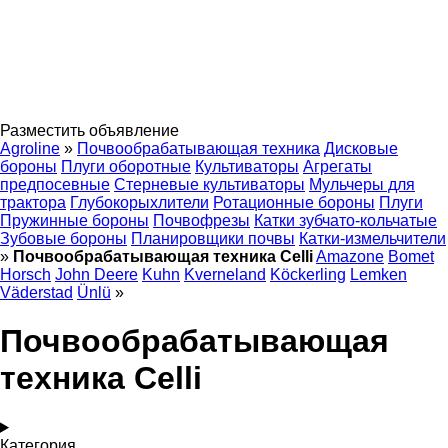
Разместить объявление
Agroline
»
Почвообрабатывающая техника
Дисковые
бороны
Плуги оборотные
Культиваторы
Агрегаты
предпосевные
Стерневые культиваторы
Мульчеры для
трактора
Глубокорыхлители
Ротационные бороны
Плуги
Пружинные бороны
Почвофрезы
Катки зубчато-кольчатые
Зубовые бороны
Планировщики почвы
Катки-измельчители
»
Почвообрабатывающая техника Celli
Amazone
Bomet
Horsch
John Deere
Kuhn
Kverneland
Köckerling
Lemken
Väderstad
Ünlü
»
Почвообрабатывающая
техника Celli
Категория