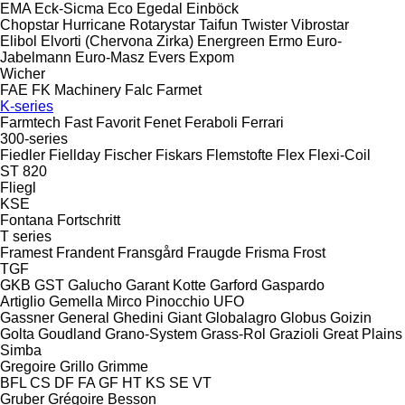
EMA
Eck-Sicma
Eco
Egedal
Einböck
Chopstar
Hurricane
Rotarystar
Taifun
Twister
Vibrostar
Elibol
Elvorti (Chervona Zirka)
Energreen
Ermo
Euro-
Jabelmann
Euro-Masz
Evers
Expom
Wicher
FAE
FK Machinery
Falc
Farmet
K-series
Farmtech
Fast
Favorit
Fenet
Feraboli
Ferrari
300-series
Fiedler
Fiellday
Fischer
Fiskars
Flemstofte
Flex
Flexi-Coil
ST 820
Fliegl
KSE
Fontana
Fortschritt
T series
Framest
Frandent
Fransgård
Fraugde
Frisma
Frost
TGF
GKB
GST
Galucho
Garant Kotte
Garford
Gaspardo
Artiglio
Gemella
Mirco
Pinocchio
UFO
Gassner
General
Ghedini
Giant
Globalagro
Globus
Goizin
Golta
Goudland
Grano-System
Grass-Rol
Grazioli
Great Plains
Simba
Gregoire
Grillo
Grimme
BFL
CS
DF
FA
GF
HT
KS
SE
VT
Gruber
Grégoire Besson