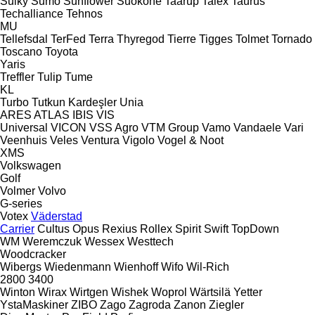
Sulky
Sumo
Sunflower
Suokone
Taarup
Talex
Taurus
Techalliance
Tehnos
MU
Tellefsdal
TerFed
Terra
Thyregod
Tierre
Tigges
Tolmet
Tornado
Toscano
Toyota
Yaris
Treffler
Tulip
Tume
KL
Turbo
Tutkun Kardeşler
Unia
ARES
ATLAS
IBIS
VIS
Universal
VICON
VSS Agro
VTM Group
Vamo
Vandaele
Vari
Veenhuis
Veles
Ventura
Vigolo
Vogel & Noot
XMS
Volkswagen
Golf
Volmer
Volvo
G-series
Votex
Väderstad
Carrier
Cultus
Opus
Rexius
Rollex
Spirit
Swift
TopDown
WM
Weremczuk
Wessex
Westtech
Woodcracker
Wibergs
Wiedenmann
Wienhoff
Wifo
Wil-Rich
2800
3400
Winton
Wirax
Wirtgen
Wishek
Woprol
Wärtsilä
Yetter
YstaMaskiner
ZIBO
Zago
Zagroda
Zanon
Ziegler