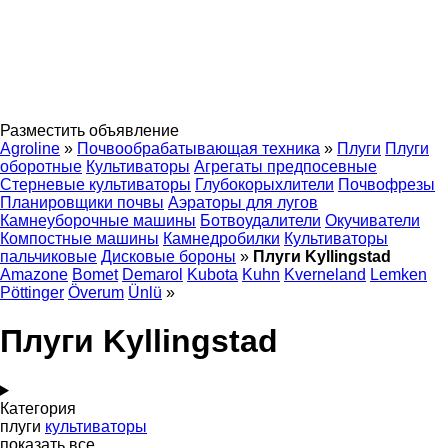
Разместить объявление
Agroline
»
Почвообрабатывающая техника
»
Плуги
Плуги
оборотные
Культиваторы
Агрегаты предпосевные
Стерневые культиваторы
Глубокорыхлители
Почвофрезы
Планировщики почвы
Аэраторы для лугов
Камнеуборочные машины
Ботвоудалители
Окучиватели
Компостные машины
Камнедробилки
Культиваторы
пальчиковые
Дисковые бороны
»
Плуги Kyllingstad
Amazone
Bomet
Demarol
Kubota
Kuhn
Kverneland
Lemken
Pöttinger
Överum
Ünlü
»
Плуги Kyllingstad
Категория
плуги
культиваторы
показать все