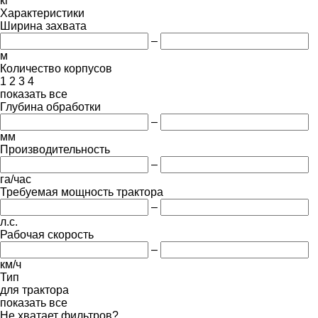
кг
Характеристики
Ширина захвата
–
м
Количество корпусов
1
2
3
4
показать все
Глубина обработки
–
мм
Производительность
–
га/час
Требуемая мощность трактора
–
л.с.
Рабочая скорость
–
км/ч
Тип
для трактора
показать все
Не хватает фильтров?