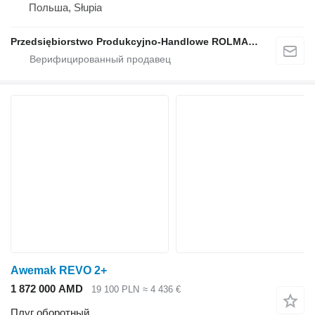
Польша, Słupia
Przedsiębiorstwo Produkcyjno-Handlowe ROLMAPOL Marcin Dziekan
Awemak REVO 2+
1 872 000 AMD
19 100 PLN
≈ 4 436 €
Плуг оборотный