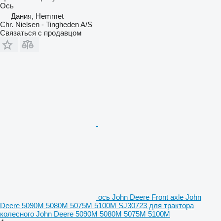
Ось
Дания, Hemmet
Chr. Nielsen - Tingheden A/S
Связаться с продавцом
ось John Deere Front axle John
Deere 5090M 5080M 5075M 5100M SJ30723 для трактора
колесного John Deere 5090M 5080M 5075M 5100M