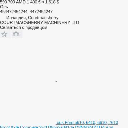
590 700 AMD
1 400 €
≈ 1 618 $
Ось
454472454244, 4472454247
Ирландия, Courtmacsherry
COURTMACSHERRY MACHINERY LTD
Связаться с продавцом
ось Ford 5610, 6410, 6610, 7610
Front Axle Complete 2wd D8nn3a041da D8NN3A041DA для