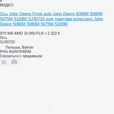
4
ВИДЕО
Ось John Deere Front axle John Deere 5090M 5080M
5075M 5100M SJ30723 для трактора колесного John
Deere 5090M 5080M 5075M 5100M
979 900 AMD
10 000 PLN
≈ 2 322 €
Ось
SJ30723
Польша, Byków
PHU AGROFARM
Связаться с продавцом