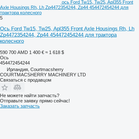
ось Ford Tw15, Tw25, Apl355 Front
Axle Housings Rh, Lh Zp4472354244, Zp44 454472454244 для
трактора колесного
5
Ось Ford Tw15, Tw25, Apl355 Front Axle Housings Rh, Lh
Zp4472354244, Zp44 454472454244 для трактора
колесного
590 700 AMD
1 400 €
≈ 1 618 $
Ось
454472454244
Ирландия, Courtmacsherry
COURTMACSHERRY MACHINERY LTD
Связаться с продавцом
Не можете найти запчасть?
Отправьте заявку прямо сейчас!
Заказать запчасть