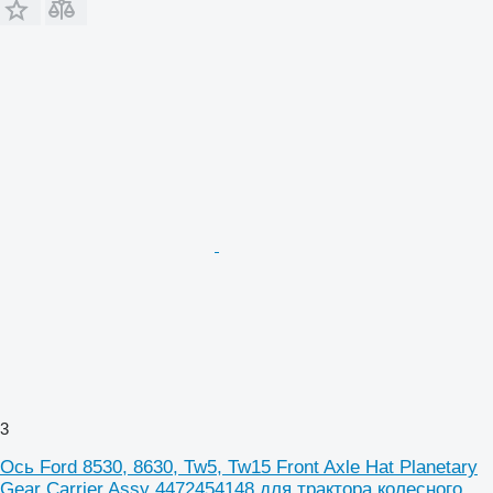
3
Ось Ford 8530, 8630, Tw5, Tw15 Front Axle Hat Planetary
Gear Carrier Assy 4472454148 для трактора колесного