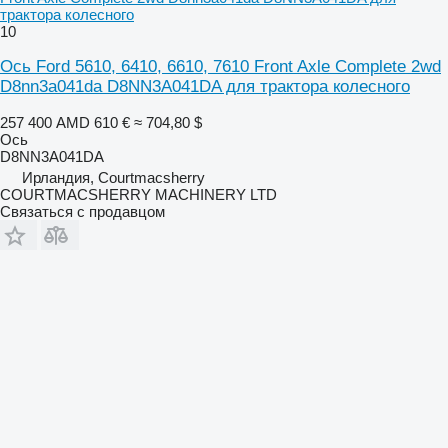
трактора колесного
10
Ось Ford 5610, 6410, 6610, 7610 Front Axle Complete 2wd
D8nn3a041da D8NN3A041DA для трактора колесного
257 400 AMD
610 €
≈ 704,80 $
Ось
D8NN3A041DA
Ирландия, Courtmacsherry
COURTMACSHERRY MACHINERY LTD
Связаться с продавцом