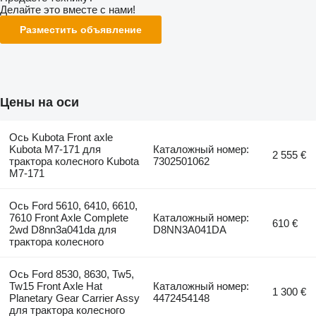
Делайте это вместе с нами!
Разместить объявление
Цены на оси
Ось Kubota Front axle
Kubota M7-171 для
Каталожный номер:
2 555 €
трактора колесного Kubota
7302501062
M7-171
Ось Ford 5610, 6410, 6610,
7610 Front Axle Complete
Каталожный номер:
610 €
2wd D8nn3a041da для
D8NN3A041DA
трактора колесного
Ось Ford 8530, 8630, Tw5,
Tw15 Front Axle Hat
Каталожный номер:
1 300 €
Planetary Gear Carrier Assy
4472454148
для трактора колесного