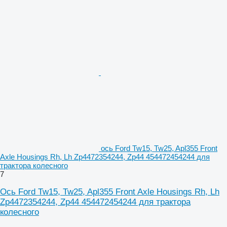
ось Ford Tw15, Tw25, Apl355 Front
Axle Housings Rh, Lh Zp4472354244, Zp44 454472454244 для
трактора колесного
7
Ось Ford Tw15, Tw25, Apl355 Front Axle Housings Rh, Lh
Zp4472354244, Zp44 454472454244 для трактора
колесного