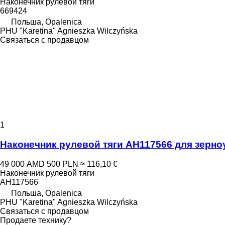
Наконечник рулевой тяги
669424
Польша, Opalenica
PHU "Karetina" Agnieszka Wilczyńska
Связаться с продавцом
1
Наконечник рулевой тяги AH117566 для зерно
49 000 AMD
500 PLN
≈ 116,10 €
Наконечник рулевой тяги
AH117566
Польша, Opalenica
PHU "Karetina" Agnieszka Wilczyńska
Связаться с продавцом
Продаете технику?