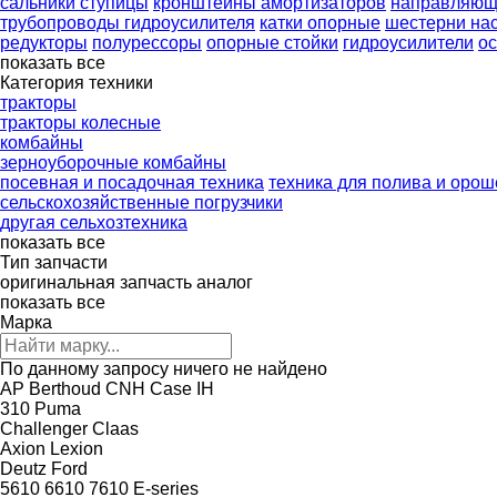
сальники ступицы
кронштейны амортизаторов
направляющ
трубопроводы гидроусилителя
катки опорные
шестерни нас
редукторы
полурессоры
опорные стойки
гидроусилители
ос
показать все
Категория техники
тракторы
тракторы колесные
комбайны
зерноуборочные комбайны
посевная и посадочная техника
техника для полива и оро
сельскохозяйственные погрузчики
другая сельхозтехника
показать все
Тип запчасти
оригинальная запчасть
аналог
показать все
Марка
По данному запросу ничего не найдено
AP
Berthoud
CNH
Case IH
310
Puma
Challenger
Claas
Axion
Lexion
Deutz
Ford
5610
6610
7610
E-series