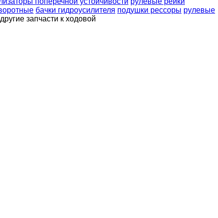
лизаторы поперечной устойчивости
рулевые рейки
оворотные
бачки гидроусилителя
подушки рессоры
рулевые
другие запчасти к ходовой