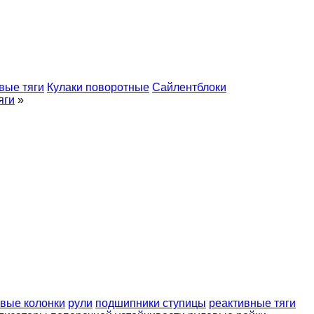
вые тяги
Кулаки поворотные
Сайлентблоки
яги
»
вые колонки
рули
подшипники ступицы
реактивные тяги