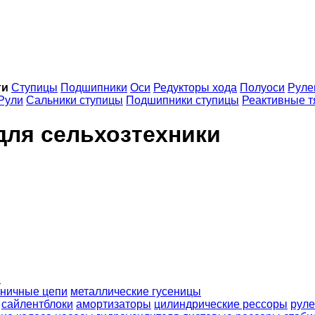
ги
Ступицы
Подшипники
Оси
Редукторы хода
Полуоси
Руле
Рули
Сальники ступицы
Подшипники ступицы
Реактивные т
для сельхозтехники
ы
еничные цепи
металлические гусеницы
сайлентблоки
амортизаторы
цилиндрические рессоры
руле