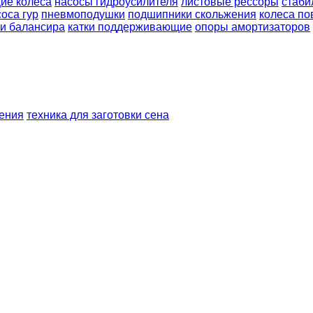
ие колеса
насосы гидроусилителя
листовые рессоры
стаби
оса гур
пневмоподушки
подшипники скольжения
колеса п
и балансира
катки поддерживающие
опоры амортизаторов
шения
техника для заготовки сена