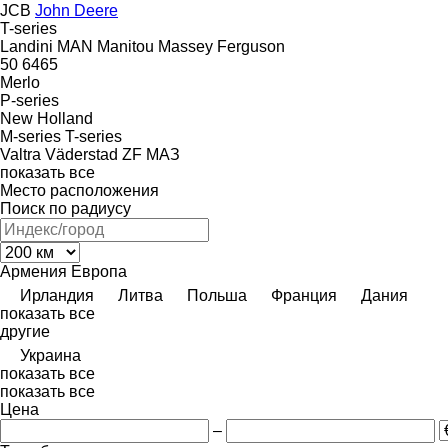
JCB
John Deere
T-series
Landini
MAN
Manitou
Massey Ferguson
50
6465
Merlo
P-series
New Holland
M-series
T-series
Valtra
Väderstad
ZF
МАЗ
показать все
Место расположения
Поиск по радиусу
Армения
Европа
Ирландия
Литва
Польша
Франция
Дания
показать все
другие
Украина
показать все
показать все
Цена
–