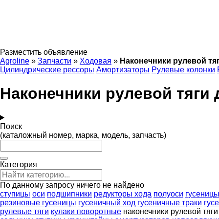
Разместить объявление
Agroline
»
Запчасти
»
Ходовая
»
Наконечники рулевой тя
Цилиндрические рессоры
Амортизаторы
Рулевые колонки
Наконечники рулевой тяги 
Поиск
(каталожный номер, марка, модель, запчасть)
Категория
По данному запросу ничего не найдено
ступицы
оси
подшипники
редукторы хода
полуоси
гусениц
резиновые гусеницы
гусеничный ход
гусеничные траки
гус
рулевые тяги
кулаки поворотные
наконечники рулевой тяги