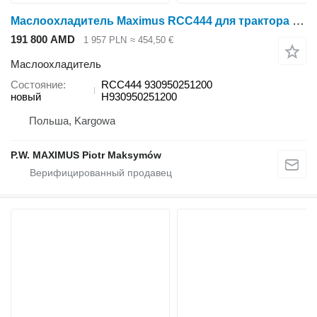
Маслоохладитель Maximus RCC444 для трактора колесного Fendt FAVORIT 916 VARIO FAVORIT 920 VARIO FAVORIT 924 VARIO FAVORIT 926 VARIO 930 VARIO TMS
191 800 AMD
1 957 PLN
≈ 454,50 €
Маслоохладитель
Состояние
RCC444 930950251200
новый
H930950251200
Польша, Kargowa
P.W. MAXIMUS Piotr Maksymów