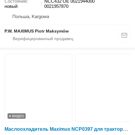
Состояние
NCC432 OE 0021944000
новый
0021957870
Польша, Kargowa
P.W. MAXIMUS Piotr Maksymów
ВИДЕО
Маслоохладитель Maximus NCP0397 для трактора колесного Valtra T120