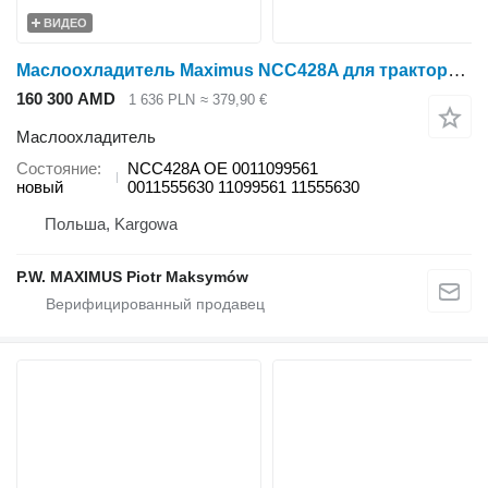
ВИДЕО
Маслоохладитель Maximus NCC428A для трактора колесного Claas ATOS 240-220 , 350-330 , 340-310
160 300 AMD
1 636 PLN
≈ 379,90 €
Маслоохладитель
Состояние
NCC428A OE 0011099561
новый
0011555630 11099561 11555630
Польша, Kargowa
P.W. MAXIMUS Piotr Maksymów