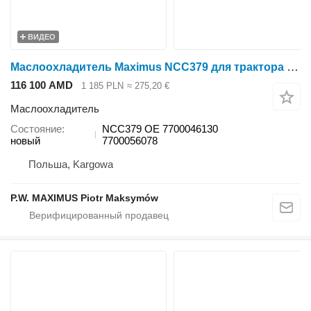
ВИДЕО
Маслоохладитель Maximus NCC379 для трактора колесного Claas ARES 577-547 , 656-616 , 697-617 , 836-715 , 836-816 , 720-710
116 100 AMD
1 185 PLN
≈ 275,20 €
Маслоохладитель
Состояние
NCC379 OE 7700046130
новый
7700056078
Польша, Kargowa
P.W. MAXIMUS Piotr Maksymów