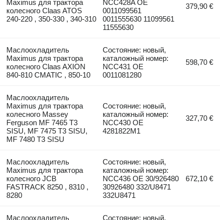
Maximus для трактора
NCC428A OE
379,90 €
колесного Claas ATOS
0011099561
240-220 , 350-330 , 340-310
0011555630 11099561
11555630
Маслоохладитель
Состояние: новый,
Maximus для трактора
каталожный номер:
598,70 €
колесного Claas AXION
NCC431 OE
840-810 CMATIC , 850-10
0011081280
Маслоохладитель
Maximus для трактора
Состояние: новый,
колесного Massey
каталожный номер:
327,70 €
Ferguson MF 7465 T3
NCC430 OE
SISU, MF 7475 T3 SISU,
4281822M1
MF 7480 T3 SISU
Маслоохладитель
Состояние: новый,
Maximus для трактора
каталожный номер:
колесного JCB
NCC436 OE 30/926480
672,10 €
FASTRACK 8250 , 8310 ,
30926480 332/U8471
8280
332U8471
Маслоохладитель
Состояние: новый,