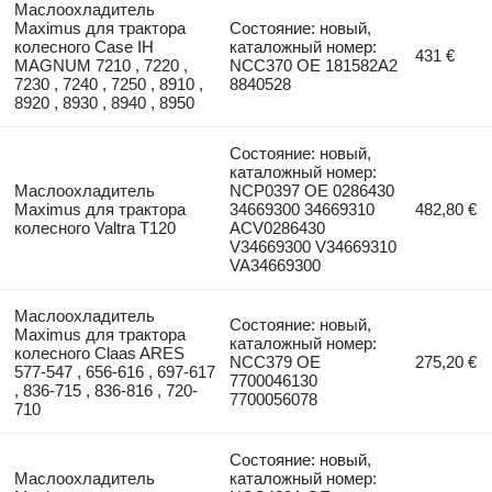
Маслоохладитель
Maximus для трактора
Состояние: новый,
колесного Case IH
каталожный номер:
431 €
MAGNUM 7210 , 7220 ,
NCC370 OE 181582A2
7230 , 7240 , 7250 , 8910 ,
8840528
8920 , 8930 , 8940 , 8950
Состояние: новый,
каталожный номер:
Маслоохладитель
NCP0397 OE 0286430
Maximus для трактора
34669300 34669310
482,80 €
колесного Valtra T120
ACV0286430
V34669300 V34669310
VA34669300
Маслоохладитель
Состояние: новый,
Maximus для трактора
каталожный номер:
колесного Claas ARES
NCC379 OE
275,20 €
577-547 , 656-616 , 697-617
7700046130
, 836-715 , 836-816 , 720-
7700056078
710
Состояние: новый,
Маслоохладитель
каталожный номер: