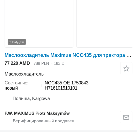
ВИДЕО
Маслоохладитель Maximus NCC435 для трактора колесного Fendt Farmer 409 Vario, Farmer 410 Vario, Farmer 411 Vario, Farmer 412 Vario, FAVORIT 711 VARIO, 712 Vario, 714 Vario, 716 Vario T2
77 220 AMD
788 PLN
≈ 183 €
Маслоохладитель
Состояние
NCC435 OE 1750843
новый
H716101510101
Польша, Kargowa
P.W. MAXIMUS Piotr Maksymów