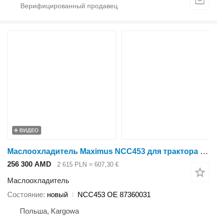
ВИДЕО
Маслоохладитель Maximus NCC453 для трактора колесного Case IH MAGNUM 215 245 255 275 305 335 MX215 MX245 MX275 MX305
256 300 AMD
2 615 PLN
≈ 607,30 €
Маслоохладитель
Состояние
новый
NCC453 OE 87360031
Польша, Kargowa