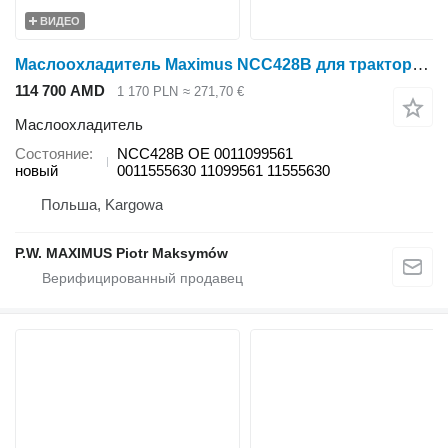
ВИДЕО
Маслоохладитель Maximus NCC428B для трактора колесного Claas ATOS 240-220 350-330 340-310
114 700 AMD
1 170 PLN
≈ 271,70 €
Маслоохладитель
Состояние
NCC428B OE 0011099561
новый
0011555630 11099561 11555630
Польша, Kargowa
P.W. MAXIMUS Piotr Maksymów