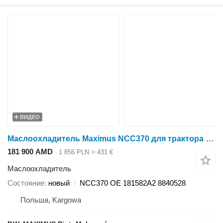
ВИДЕО
Маслоохладитель Maximus NCC370 для трактора колесного Case IH MAGNUM 7210 , 7220 , 7230 , 7240 , 7250 , 8910 , 8920 , 8930 , 8940 , 8950
181 900 AMD
1 856 PLN
≈ 431 €
Маслоохладитель
Состояние
новый
NCC370 OE 181582A2 8840528
Польша, Kargowa