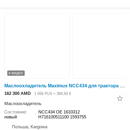
ВИДЕО
Маслоохладитель Maximus NCC434 для трактора колесного Fendt Farmer 409 Vario, Farmer 410 Vario, Farmer 411 Vario, Farmer 412 Vario, FAVORIT 711 VARIO, 712 Vario, 714 Vario, 716 Vario T2
162 300 AMD
1 656 PLN
≈ 384,60 €
Маслоохладитель
Состояние
NCC434 OE 1633312
новый
H716100511100 1593755
Польша, Kargowa