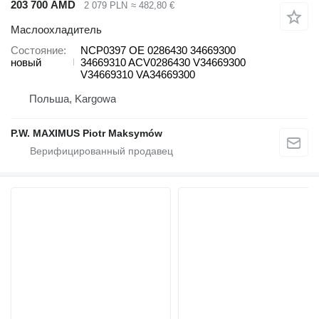
203 700 AMD
2 079 PLN
≈ 482,80 €
Маслоохладитель
Состояние
NCP0397 OE 0286430 34669300
новый
34669310 ACV0286430 V34669300
V34669310 VA34669300
Польша, Kargowa
P.W. MAXIMUS Piotr Maksymów