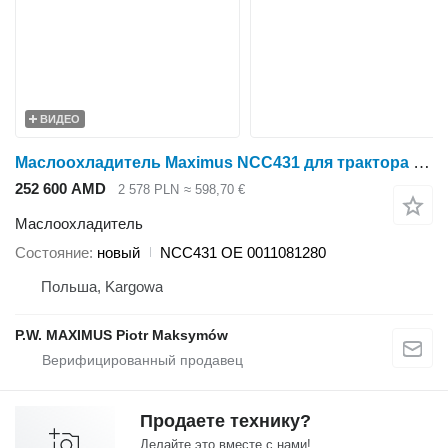
ВИДЕО
Маслоохладитель Maximus NCC431 для трактора колесного Claas AXION 840-810 CMATIC , 850-10
252 600 AMD
2 578 PLN
≈ 598,70 €
Маслоохладитель
Состояние
новый
NCC431 OE 0011081280
Польша, Kargowa
P.W. MAXIMUS Piotr Maksymów
Продаете технику?
Делайте это вместе с нами!