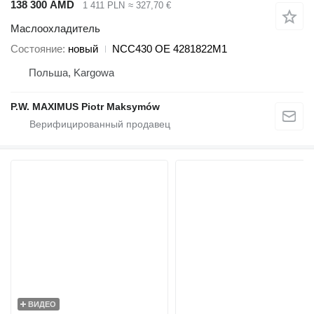
138 300 AMD
1 411 PLN
≈ 327,70 €
Маслоохладитель
Состояние
новый
NCC430 OE 4281822M1
Польша, Kargowa
P.W. MAXIMUS Piotr Maksymów
ВИДЕО