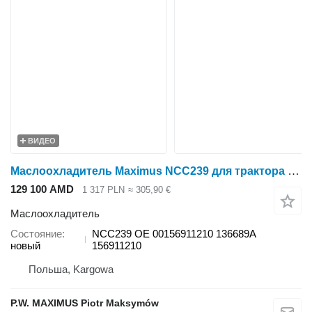
ВИДЕО
Маслоохладитель Maximus NCC239 для трактора колесного Deutz-Fahr AGROTRON 165 M600 M610 M620 M640 M650
129 100 AMD
1 317 PLN
≈ 305,90 €
Маслоохладитель
Состояние
NCC239 OE 00156911210 136689A
новый
156911210
Польша, Kargowa
P.W. MAXIMUS Piotr Maksymów