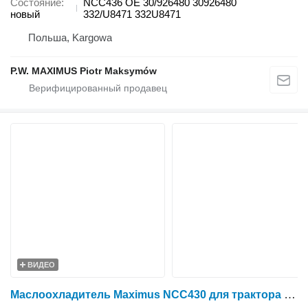
Состояние
NCC436 OE 30/926480 30926480
новый
332/U8471 332U8471
Польша, Kargowa
P.W. MAXIMUS Piotr Maksymów
ВИДЕО
Маслоохладитель Maximus NCC430 для трактора колесного Massey Ferguson MF 7465 T3 SISU, MF 7475 T3 SISU, MF 7480 T3 SISU