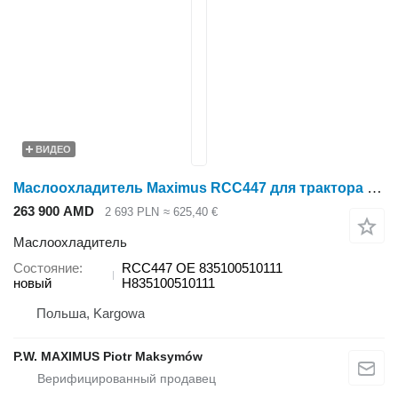
ВИДЕО
Маслоохладитель Maximus RCC447 для трактора колесного Fendt 819 VARIO SCR, 822 VARIO SCR, 824 VARIO SCR, 826 VARIO SCR, 828 VARIO SCR, KATANA 65 S4, KATANA 65
263 900 AMD
2 693 PLN
≈ 625,40 €
Маслоохладитель
Состояние
RCC447 OE 835100510111
новый
H835100510111
Польша, Kargowa
P.W. MAXIMUS Piotr Maksymów