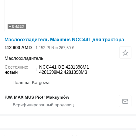
ВИДЕО
Маслоохладитель Maximus NCC441 для трактора колесного Massey Ferguson MF 6485 MF 6490 T3 MF 6495 T3 MF 6497 T3 MF 6499 T3
112 900 AMD
1 152 PLN
≈ 267,50 €
Маслоохладитель
Состояние
NCC441 OE 4281398M1
новый
4281398M2 4281398M3
Польша, Kargowa
P.W. MAXIMUS Piotr Maksymów