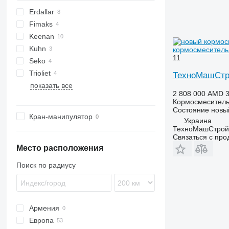
Erdallar
V-MIX
Fimaks
TMR
Keenan
Kuhn
MF
VM
кормосмеситель
11
Seko
Euromix
Trioliet
Profile
Sam
MV
ТехноМашСтр
показать все
Solomix
2 808 000 AMD
3
Кормосмеситель
Состояние
новы
Кран-манипулятор
Украина
ТехноМашСтрой
Связаться с пр
Место расположения
Поиск по радиусу
Армения
Европа