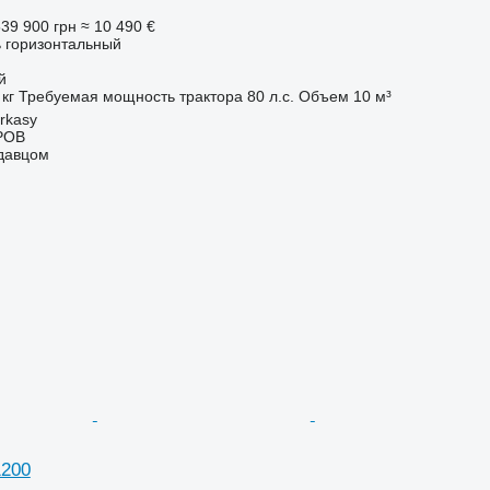
39 900 грн
≈ 10 490 €
 горизонтальный
й
 кг
Требуемая мощность трактора
80 л.с.
Объем
10 м³
rkasy
РОВ
одавцом
1200