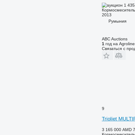
1 435
Кормосмеситель
2013
Румыния
ABC Auctions
1
год на Agroline
Связаться с пр
9
Trioliet MULT
3 165 000 AMD
7
Кормосмеситель