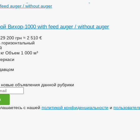
feed auger / without auger
 Вихор-1000 with feed auger / without auger
29 200 грн
≈ 2 510 €
 горизонтальный
й
 кг
Объем
1 000 м³
Черкаси
одавцом
 новые объявления данной рубрики
я
глашаетесь с нашей
политикой конфиденциальности
и
пользовател