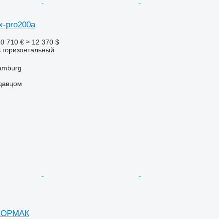
x-pro200a
0 710 €
≈ 12 370 $
 горизонтальный
amburg
одавцом
КОРМАК