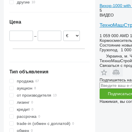
другие
Германия
Вихор-1000 with 
Польша
Украина
5
ВИДЕО
Норвегия
Молдова
Цена
Нидерланды
ТехноМашСтрой
Литва
1 059 000 AMD
1
–
Австрия
Кормосмеситель
Швеция
Состояние
новы
Грузопод.
1 000
Эстония
Украина, м. 
показать все
ТехноМашСтрой
Связаться с пр
Тип объявления
Подпишитесь на
продажа
аукцион
Подписатьс
от производителя
Нажимая, вы со
лизинг
кредит
рассрочка
trade-in (обмен с доплатой)
обмен