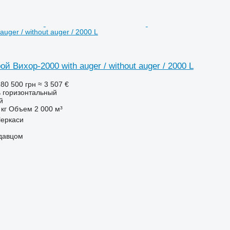
auger / without auger / 2000 L
 Вихор-2000 with auger / without auger / 2000 L
80 500 грн
≈ 3 507 €
 горизонтальный
й
 кг
Объем
2 000 м³
Черкаси
одавцом