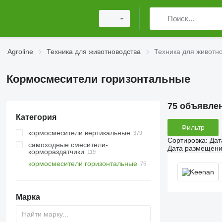
Agroline
Техника для животноводства
Техника для животн
Кормосмесители горизонтальные
75 объявле
Категория
Фильтр
кормосмесители вертикальные
Сортировка
:
Дат
самоходные смесители-
Дата размещен
кормораздатчики
кормосмесители горизонтальные
Марка