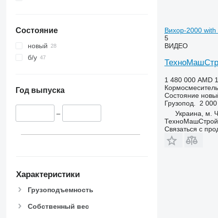
Вихор-2000 with 
Состояние
5
ВИДЕО
новый
б/у
ТехноМашСтрой
1 480 000 AMD
1
Кормосмеситель
Год выпуска
Состояние
новы
Грузопод.
2 000
Украина, м. 
–
ТехноМашСтрой
Связаться с пр
Характеристики
Грузоподъемность
Собственный вес