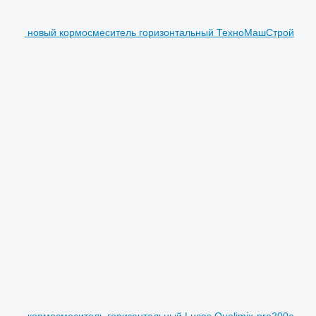
новый кормосмеситель горизонтальный ТехноМашСтрой
кормосмеситель горизонтальный Lucas Qualimix-pro200a