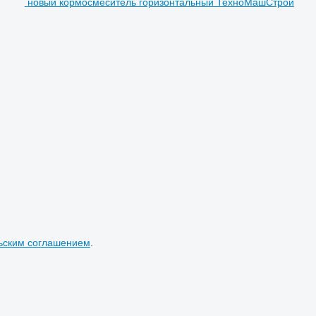
новый кормосмеситель горизонтальный ТехноМашСтрой
ьским соглашением
.