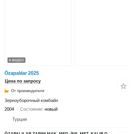
ВИДЕО
Özapalılar 2025
Цена по запросу
От производителя
Зерноуборочный комбайн
2004
Состояние
новый
Турция
ÖZAPALILAR TARIM MAK. MED. İNŞ. MET. KALIP DÖKÜM SAN. LTD. ŞTİ.