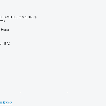
800 AMD
900 €
≈ 1 040 $
ток
 Horst
en B.V.
E 6780