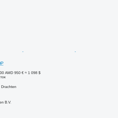
0P
900 AMD
950 €
≈ 1 098 $
ток
 Drachten
en B.V.