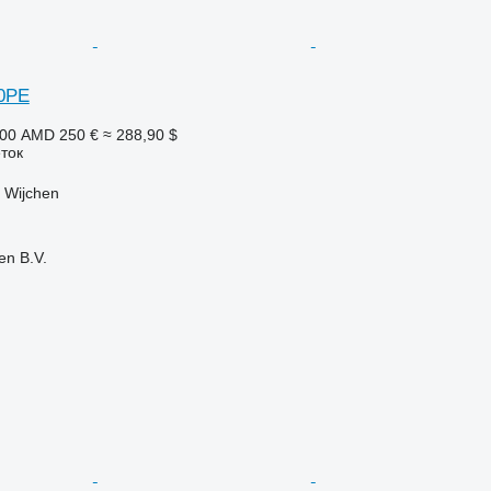
0PE
500 AMD
250 €
≈ 288,90 $
ток
 Wijchen
en B.V.