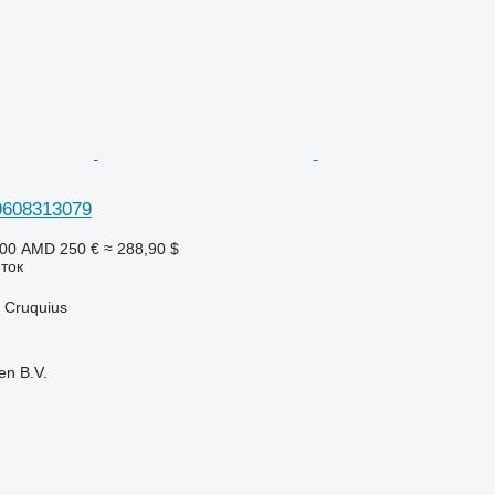
9608313079
500 AMD
250 €
≈ 288,90 $
ток
 Cruquius
en B.V.