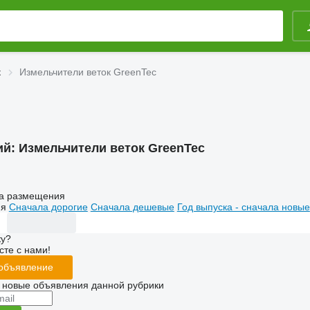
к
Измельчители веток GreenTec
ий:
Измельчители веток GreenTec
а размещения
ия
Сначала дорогие
Сначала дешевые
Год выпуска - сначала новые
ку?
сте с нами!
 объявление
 новые объявления данной рубрики