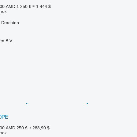
500 AMD
1 250 €
≈ 1 444 $
ток
 Drachten
en B.V.
0PE
500 AMD
250 €
≈ 288,90 $
ток