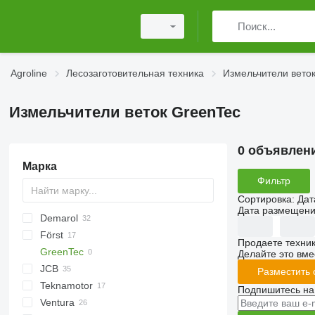
Agroline
Лесозаготовительная техника
Измельчители вето
Измельчители веток GreenTec
0 объявлен
Марка
Фильтр
Сортировка
:
Дат
Дата размещен
Demarol
CK
Först
R-12
AK
Biber
Продаете техни
GreenTec
R-13
DW
ST
Arborist
Делайте это вме
JCB
Tajga
TR
QuadTrak
Разместить
Teknamotor
A-series
Hem
1510 E
Crambo
Big X
CS
TP
OL
PTH
MR
Подпишитесь на
Ventura
Skorpion
1270
TW