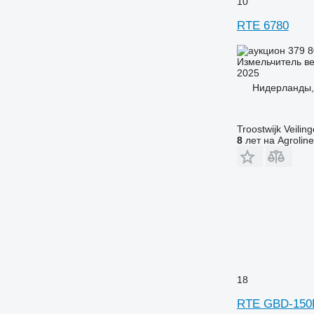
10
RTE 6780
379 
Измельчитель ве
2025
Нидерланды,
Troostwijk Veiling
8
лет на Agroline
18
RTE GBD-150