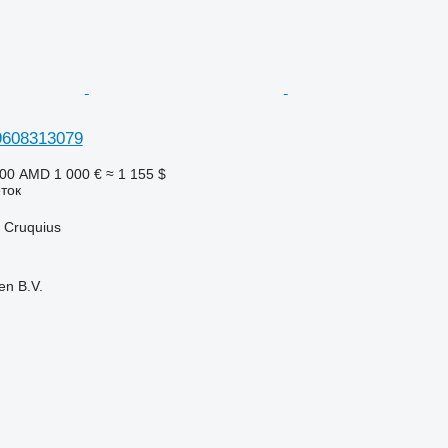
9608313079
000 AMD
1 000 €
≈ 1 155 $
ток
 Cruquius
en B.V.