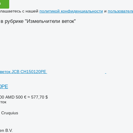
я
глашаетесь с нашей
политикой конфиденциальности
и
пользовател
 в рубрике "Измельчители веток"
0PE
000 AMD
500 €
≈ 577,70 $
ток
 Cruquius
en B.V.