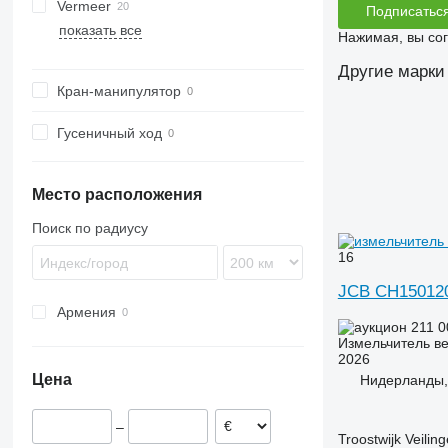
Vermeer
Подписатьс
показать все
BC
FH
MZA
Нажимая, вы со
HG
FMX
SR
Другие марки
Кран-манипулятор
Гусеничный ход
Место расположения
Поиск по радиусу
16
JCB CH15012
Армения
211 
Измельчитель ве
2026
Цена
Нидерланды,
–
Troostwijk Veiling