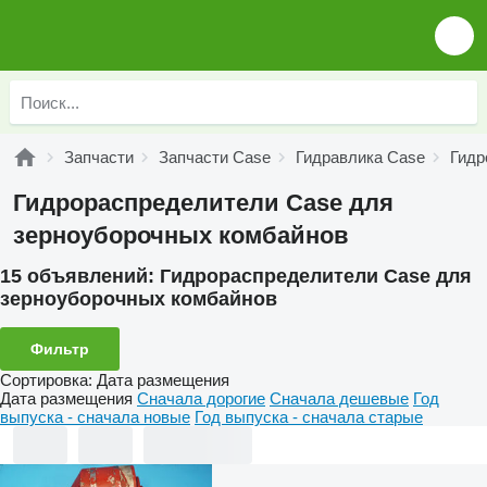
Запчасти
Запчасти Case
Гидравлика Case
Гидр
Гидрораспределители Case для
зерноуборочных комбайнов
15 объявлений:
Гидрораспределители Case для
зерноуборочных комбайнов
Фильтр
Сортировка
:
Дата размещения
Дата размещения
Сначала дорогие
Сначала дешевые
Год
выпуска - сначала новые
Год выпуска - сначала старые