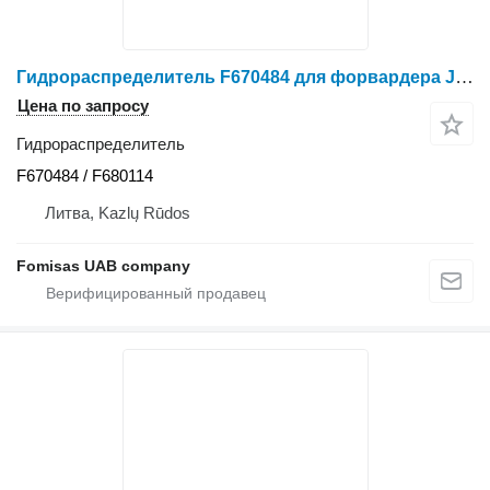
Гидрораспределитель F670484 для форвардера John Deere 1510 E 1210 E
Цена по запросу
Гидрораспределитель
F670484 / F680114
Литва, Kazlų Rūdos
Fomisas UAB company