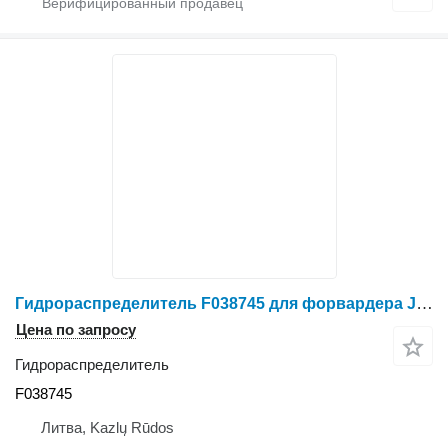
Гидрораспределитель F038745 для форвардера John Deere 810 B
Цена по запросу
Гидрораспределитель
F038745
Литва, Kazlų Rūdos