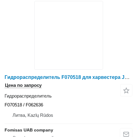
Гидрораспределитель F070518 для харвестера John Deere 1270 D
Цена по запросу
Гидрораспределитель
F070518 / F062636
Литва, Kazlų Rūdos
Fomisas UAB company