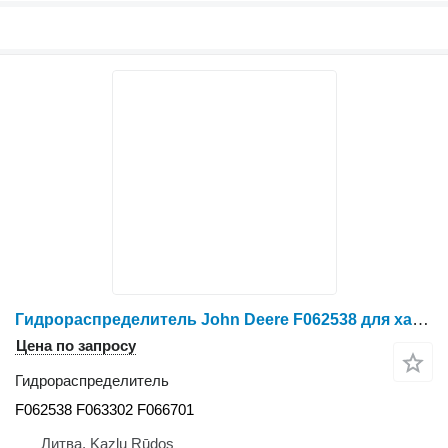
Гидрораспределитель John Deere F062538 для харвестера John Deere 1470 D 1470 E
Цена по запросу
Гидрораспределитель
F062538 F063302 F066701
Литва, Kazlų Rūdos