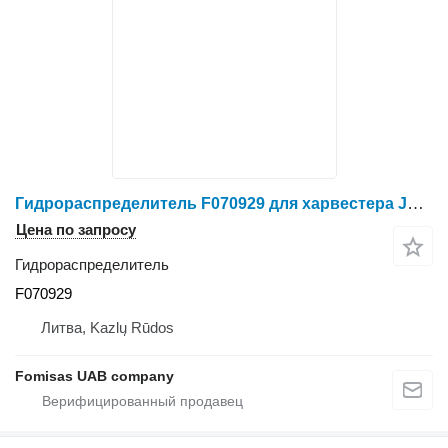
Гидрораспределитель F070929 для харвестера John Deere 1470 E
Цена по запросу
Гидрораспределитель
F070929
Литва, Kazlų Rūdos
Fomisas UAB company