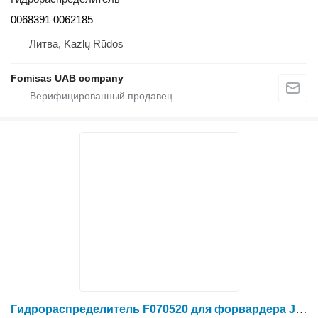
0068391 0062185
Литва, Kazlų Rūdos
Fomisas UAB company
Гидрораспределитель F070520 для форвардера John Deere 1710D 1711D