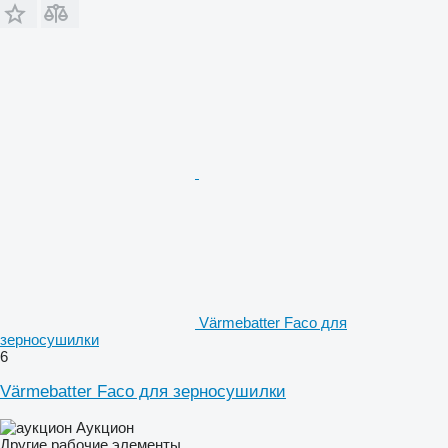
Värmebatter Faco для
зерносушилки
6
Värmebatter Faco для зерносушилки
Аукцион
Другие рабочие элементы