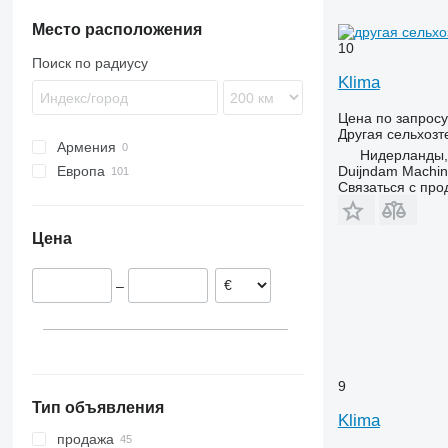
Место расположения
10
Поиск по радиусу
Klima
Цена по запросу
Другая сельхозт
Армения
Нидерланды, 
Duijndam Machi
Европа
Связаться с пр
Швеция
Нидерланды
Цена
Польша
Германия
–
Бельгия
Финляндия
Норвегия
Австрия
9
показать все
Тип объявления
Klima
продажа