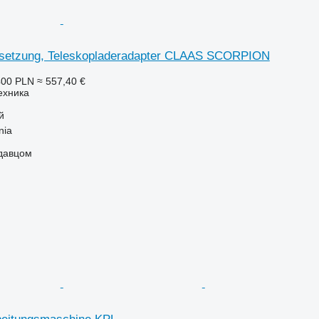
rsetzung, Teleskopladeradapter CLAAS SCORPION
400 PLN
≈ 557,40 €
ехника
й
nia
одавцом