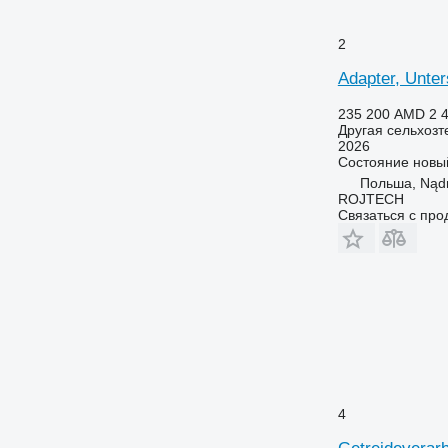
2
Adapter, Unte
235 200 AMD
2 
Другая сельхозт
2026
Состояние
новы
Польша, Nąd
ROJTECH
Связаться с пр
4