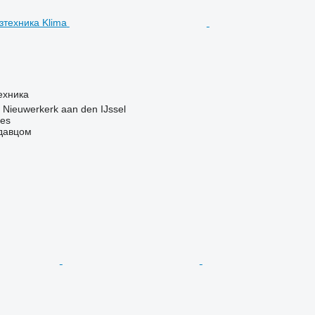
ехника
Nieuwerkerk aan den IJssel
nes
одавцом