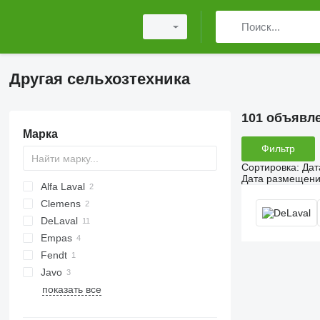
Другая сельхозтехника
101 объявл
Марка
Фильтр
Сортировка
:
Дат
Дата размещен
Alfa Laval
Clemens
DeLaval
Empas
Fendt
Javo
показать все