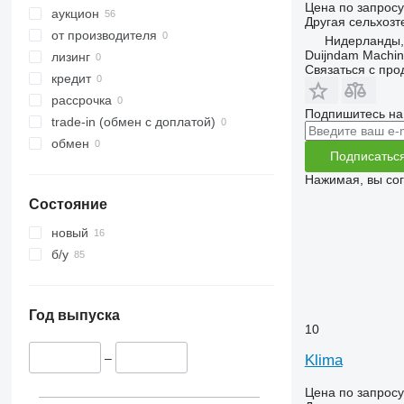
Цена по запросу
аукцион
Другая сельхозт
от производителя
Нидерланды, 
Duijndam Machi
лизинг
Связаться с пр
кредит
рассрочка
Подпишитесь на
trade-in (обмен с доплатой)
обмен
Подписатьс
Нажимая, вы со
Состояние
новый
б/у
Год выпуска
10
–
Klima
Цена по запросу