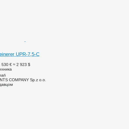
leinerer UPR-7,5-C
 530 €
≈ 2 923 $
ехника
nań
TS COMPANY Sp.z o.o.
одавцом