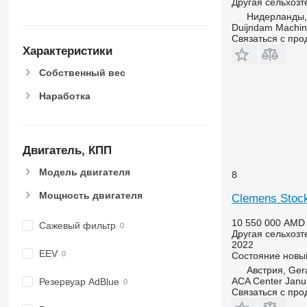
Другая сельхозт
Нидерланды, 
Duijndam Machi
Связаться с пр
Характеристики
Собственный вес
Наработка
Двигатель, КПП
Модель двигателя
8
Мощность двигателя
Clemens Stoc
10 550 000 AMD
Сажевый фильтр
Другая сельхозт
2022
EEV
Состояние
новы
Австрия, Ger
ACA Center Jan
Резервуар AdBlue
Связаться с пр