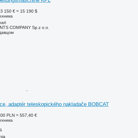
beitungsmaschine KPL
3 150 €
≈ 15 190 $
ехника
nań
TS COMPANY Sp.z o.o.
одавцом
kce, adaptér teleskopického nakladače BOBCAT
400 PLN
≈ 557,40 €
ехника
й
nia