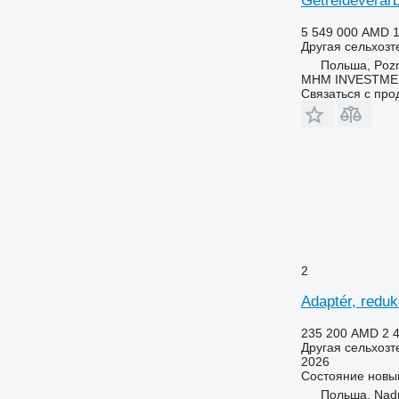
Getreideverar
5 549 000 AMD
1
Другая сельхозт
Польша, Poz
MHM INVESTMEN
Связаться с пр
2
Adaptér, redu
235 200 AMD
2 
Другая сельхозт
2026
Состояние
новы
Польша, Nąd