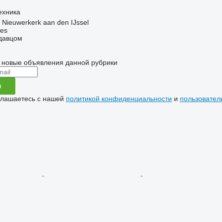
ехника
Nieuwerkerk aan den IJssel
nes
одавцом
 новые объявления данной рубрики
я
глашаетесь с нашей
политикой конфиденциальности
и
пользовател