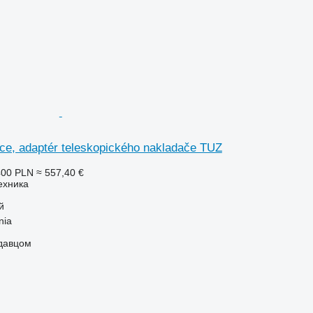
kce, adaptér teleskopického nakladače TUZ
400 PLN
≈ 557,40 €
ехника
й
nia
одавцом