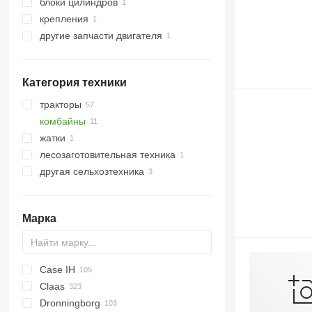
блоки цилиндров
крепления
другие запчасти двигателя
Категория техники
тракторы
комбайны
минитракторы
жатки
тракторы колесные
зерноуборочные комбайны
лесозаготовительная техника
рапсовые столы
другая сельхозтехника
Марка
Case IH
Claas
1660
C-series
Dronningborg
1680
C-series
M series