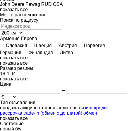
John Deere
Pewag
RUD
ÖSA
показать все
Место расположения
Поиск по радиусу
Армения
Европа
Словакия
Швеция
Австрия
Норвегия
Германия
Финляндия
Литва
показать все
показать все
Размер резины
18.4-34
показать все
Цена
–
Тип объявления
продажа
аукцион
от производителя
лизинг
кредит
рассрочка
trade-in (обмен с доплатой)
обмен
показать все
Состояние
новый
б/у