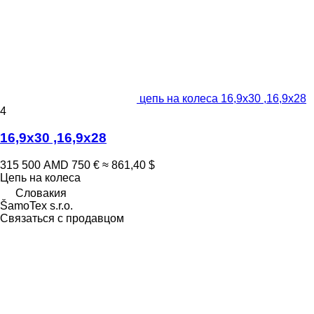
цепь на колеса 16,9x30 ,16,9x28
4
16,9x30 ,16,9x28
315 500 AMD
750 €
≈ 861,40 $
Цепь на колеса
Словакия
ŠamoTex s.r.o.
Связаться с продавцом