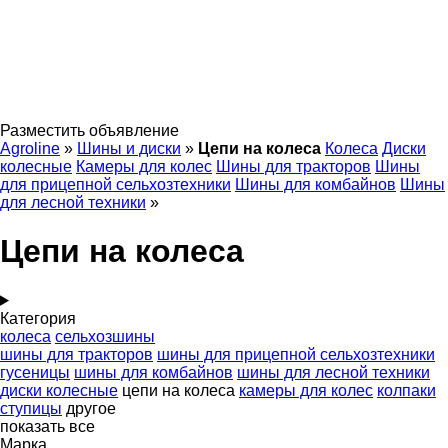
Разместить объявление
Agroline
»
Шины и диски
»
Цепи на колеса
Колеса
Диски
колесные
Камеры для колес
Шины для тракторов
Шины
для прицепной сельхозтехники
Шины для комбайнов
Шины
для лесной техники
»
Цепи на колеса
Категория
колеса
сельхозшины
шины для тракторов
шины для прицепной сельхозтехники
гусеницы
шины для комбайнов
шины для лесной техники
диски колесные
цепи на колеса
камеры для колес
колпаки
ступицы
другое
показать все
Марка