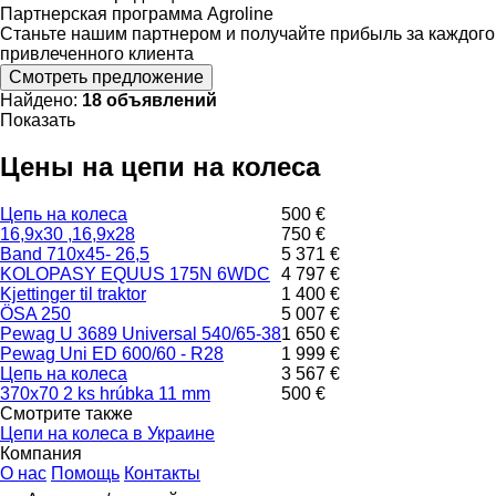
Партнерская программа Agroline
Станьте нашим партнером и получайте прибыль за каждого
привлеченного клиента
Смотреть предложение
Найдено:
18 объявлений
Показать
Цены на цепи на колеса
Цепь на колеса
500 €
16,9x30 ,16,9x28
750 €
Band 710x45- 26,5
5 371 €
KOLOPASY EQUUS 175N 6WDC
4 797 €
Kjettinger til traktor
1 400 €
ÖSA 250
5 007 €
Pewag U 3689 Universal 540/65-38
1 650 €
Pewag Uni ED 600/60 - R28
1 999 €
Цепь на колеса
3 567 €
370x70 2 ks hrúbka 11 mm
500 €
Смотрите также
Цепи на колеса в Украине
Компания
О нас
Помощь
Контакты