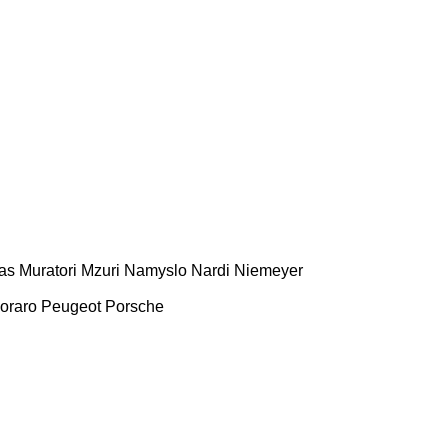
as
Muratori
Mzuri
Namyslo
Nardi
Niemeyer
oraro
Peugeot
Porsche