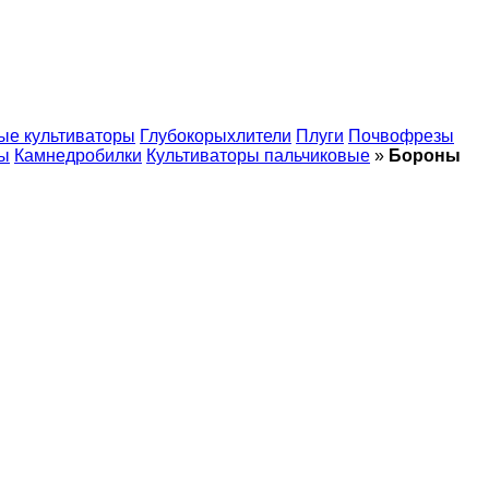
ые культиваторы
Глубокорыхлители
Плуги
Почвофрезы
ы
Камнедробилки
Культиваторы пальчиковые
»
Бороны