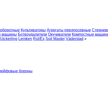
 оборотные
Культиваторы
Агрегаты предпосевные
Стернев
е машины
Ботвоудалители
Окучиватели
Компостные машин
Köckerling
Lemken
Rol/Ex
Soil Master
Väderstad
»
лейфовые бороны