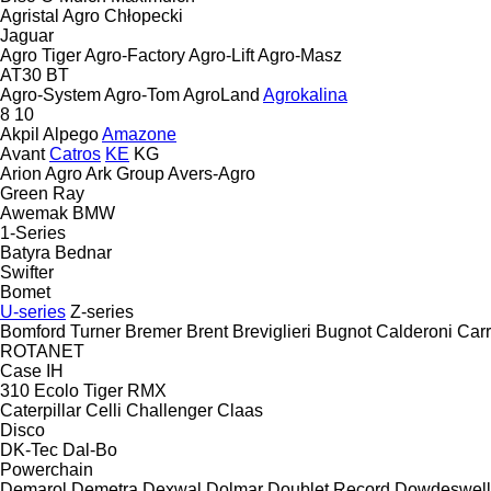
Agristal
Agro Chłopecki
Jaguar
Agro Tiger
Agro-Factory
Agro-Lift
Agro-Masz
AT30
BT
Agro-System
Agro-Tom
AgroLand
Agrokalina
8
10
Akpil
Alpego
Amazone
Avant
Catros
KE
KG
Arion Agro
Ark Group
Avers-Agro
Green Ray
Awemak
BMW
1-Series
Batyra
Bednar
Swifter
Bomet
U-series
Z-series
Bomford Turner
Bremer
Brent
Breviglieri
Bugnot
Calderoni
Car
ROTANET
Case IH
310
Ecolo Tiger
RMX
Caterpillar
Celli
Challenger
Claas
Disco
DK-Tec
Dal-Bo
Powerchain
Demarol
Demetra
Dexwal
Dolmar
Doublet Record
Dowdeswell