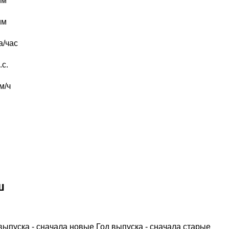
мм
мм
а/час
.с.
м/ч
ш
выпуска - сначала новые
Год выпуска - сначала старые