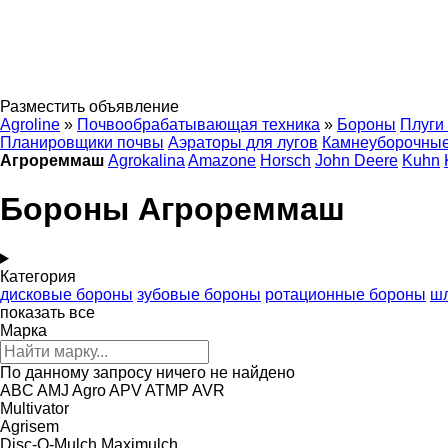
Разместить объявление
Agroline
»
Почвообрабатывающая техника
»
Бороны
Плуги
Планировщики почвы
Аэраторы для лугов
Камнеуборочны
Агрореммаш
Agrokalina
Amazone
Horsch
John Deere
Kuhn
Бороны Агрореммаш
Категория
дисковые бороны
зубовые бороны
ротационные бороны
ш
показать все
Марка
По данному запросу ничего не найдено
ABC
AMJ Agro
APV
ATMP
AVR
Multivator
Agrisem
Disc-O-Mulch
Maximulch