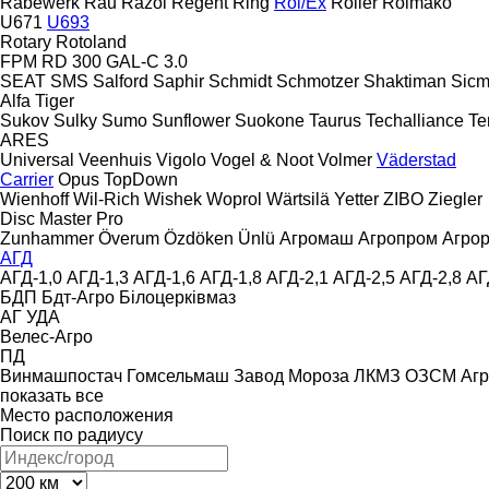
Rabewerk
Rau
Razol
Regent
Ring
Rol/Ex
Roller
Rolmako
U671
U693
Rotary
Rotoland
FPM RD 300
GAL-C 3.0
SEAT
SMS
Salford
Saphir
Schmidt
Schmotzer
Shaktiman
Sic
Alfa
Tiger
Sukov
Sulky
Sumo
Sunflower
Suokone
Taurus
Techalliance
Te
ARES
Universal
Veenhuis
Vigolo
Vogel & Noot
Volmer
Väderstad
Carrier
Opus
TopDown
Wienhoff
Wil-Rich
Wishek
Woprol
Wärtsilä
Yetter
ZIBO
Ziegler
Disc Master Pro
Zunhammer
Överum
Özdöken
Ünlü
Агромаш
Агропром
Агро
АГД
АГД-1,0
АГД-1,3
АГД-1,6
АГД-1,8
АГД-2,1
АГД-2,5
АГД-2,8
АГ
БДП
Бдт-Агро
Білоцерківмаз
АГ
УДА
Велес-Агро
ПД
Винмашпостач
Гомсельмаш
Завод Мороза
ЛКМЗ
ОЗСМ Агр
показать все
Место расположения
Поиск по радиусу