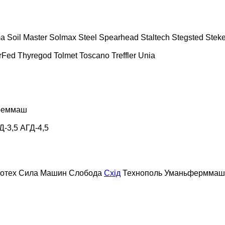
ma
Soil Master
Solmax Steel
Spearhead
Staltech
Stegsted
Stek
rFed
Thyregod
Tolmet
Toscano
Treffler
Unia
реммаш
Д-3,5
АГД-4,5
отех
Сила Машин
Слобода
Схід
Технополь
Уманьферммаш