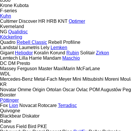
8300
Krone
Kubota
F-series
Kuhn
Cultimer
Discover
HR
HRB
KNT
Optimer
Kverneland
NG
Qualidisc
Köckerling
Quadro
Rebell Classic
Rebell Profiline
Landstal
Laumetris
Lely
Lemken
Gigant
Heliodor
Koralin
Korund
Rubin
Solitair
Zirkon
Lemtech
Lilla Harrie
Mandam
Maschio
DC
DM
Presto
Massey Ferguson
Master
MaxiMarin
McFarLane
WDL
Mercedes-Benz
Metal-Fach
Meyer
Mini
Mitsubishi
Moreni
Moul
KR
Novatar
Omme
Origin
Ortolan
Oscar
Ovlac
POM Augustów
Peg
Boxster
Pöttinger
Fox
Lion
Novacat
Rotocare
Terradisc
Quivogne
Blackbear
Diskator
Rabe
Corvus
Field Bird
PKE