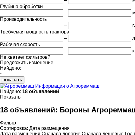
–
Глубина обработки
–
Производительность
–
г
Требуемая мощность трактора
–
л
Рабочая скорость
–
к
Не хватает фильтров?
Предложить изменение
Найдено:
-
показать
Информация о Агрореммаш
Найдено:
18 объявлений
Показать
18 объявлений:
Бороны Агроремма
Фильтр
Сортировка
:
Дата размещения
Дата размещения
Сначала дорогие
Сначала дешевые
Год 