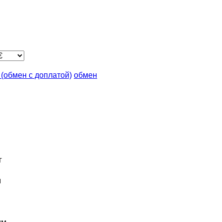
n (обмен с доплатой)
обмен
г
м