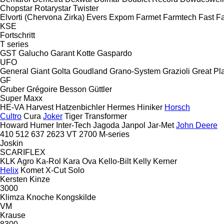
Chopstar
Rotarystar
Twister
Elvorti (Chervona Zirka)
Evers
Expom
Farmet
Farmtech
Fast
Fa
KSE
Fortschritt
T series
GST
Galucho
Garant Kotte
Gaspardo
UFO
General
Giant
Golta
Goudland
Grano-System
Grazioli
Great Pl
GF
Gruber
Grégoire Besson
Güttler
Super Maxx
HE-VA
Harvest
Hatzenbichler
Hermes
Hiniker
Horsch
Cultro
Cura
Joker
Tiger
Transformer
Howard
Humer
Inter-Tech
Jagoda
Janpol
Jar-Met
John Deere
410
512
637
2623 VT
2700
M-series
Joskin
SCARIFLEX
KLK Agro
Ka-Rol
Kara Ova
Kello-Bilt
Kelly
Kerner
Helix
Komet
X-Cut Solo
Kersten
Kinze
3000
Klimza
Knoche
Kongskilde
VM
Krause