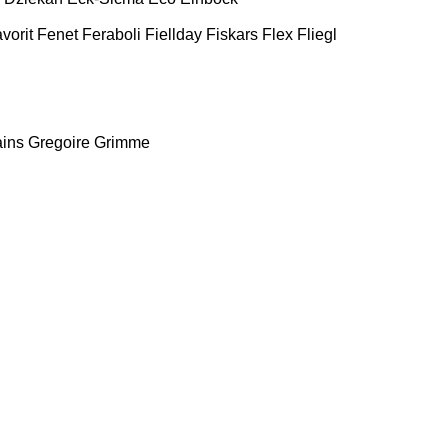
vorit
Fenet
Feraboli
Fiellday
Fiskars
Flex
Fliegl
ains
Gregoire
Grimme