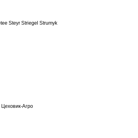
etee
Steyr
Striegel
Strumyk
Цеховик-Агро